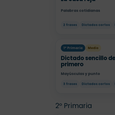
Palabras cotidianas
2 frases
Dictados cortos
1º Primaria
Medio
Dictado sencillo d
primero
Mayúsculas y punto
3 frases
Dictados cortos
2º Primaria