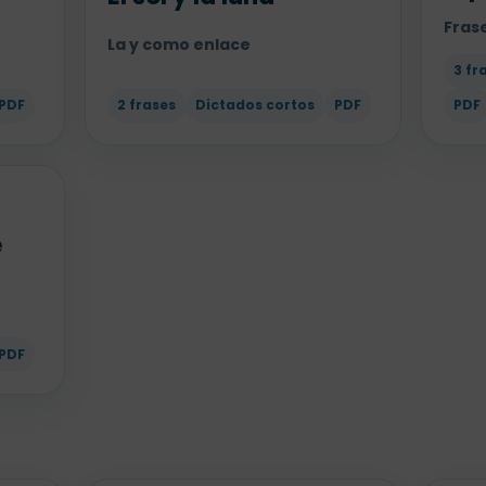
Frase
La y como enlace
3 fr
PDF
2 frases
Dictados cortos
PDF
PDF
e
PDF