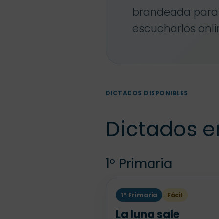
brandeada para 
escucharlos onli
DICTADOS DISPONIBLES
Dictados e
1º Primaria
1º Primaria
Fácil
La luna sale