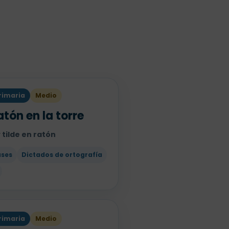
rimaria
Medio
ratón en la torre
 y tilde en ratón
ases
Dictados de ortografía
rimaria
Medio