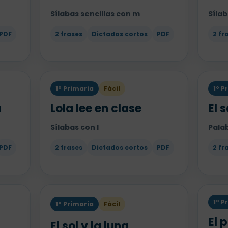
Sílabas sencillas con m
Sílab
PDF
2 frases
Dictados cortos
PDF
2 fr
1º Primaria
Fácil
1º P
a
Lola lee en clase
El 
Sílabas con l
Pala
PDF
2 frases
Dictados cortos
PDF
2 fr
1º P
1º Primaria
Fácil
El 
El sol y la luna