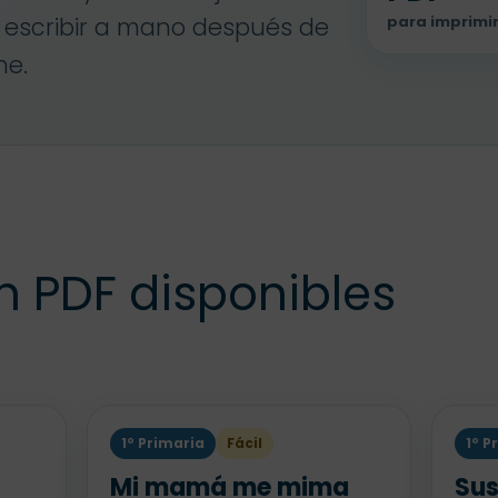
para imprimi
escribir a mano después de
ne.
n PDF disponibles
1º Primaria
Fácil
1º P
Mi mamá me mima
Sus