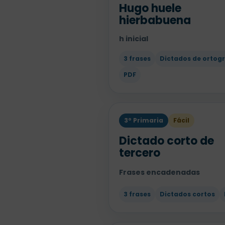
Hugo huele
hierbabuena
h inicial
3 frases
Dictados de ortogr
PDF
3º Primaria
Fácil
Dictado corto de
tercero
Frases encadenadas
3 frases
Dictados cortos