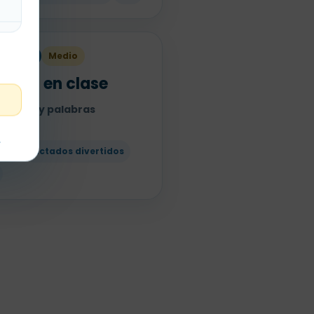
rimaria
Medio
idad en clase
sculas y palabras
deñas
t
ases
Dictados divertidos