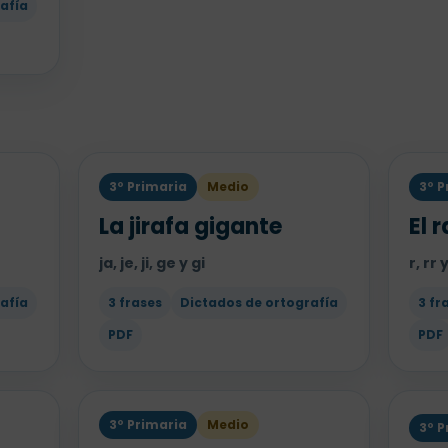
afía
3º Primaria
Medio
3º P
La jirafa gigante
El 
ja, je, ji, ge y gi
r, rr
afía
3 frases
Dictados de ortografía
3 fr
PDF
PDF
3º Primaria
Medio
3º P