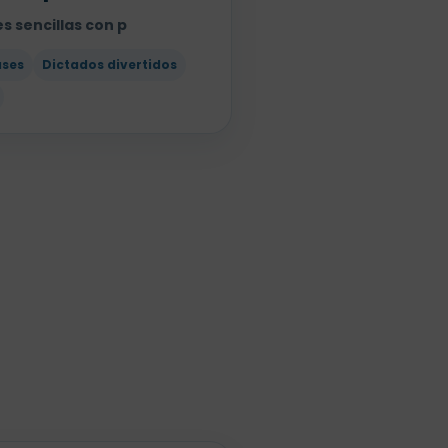
s sencillas con p
ases
Dictados divertidos