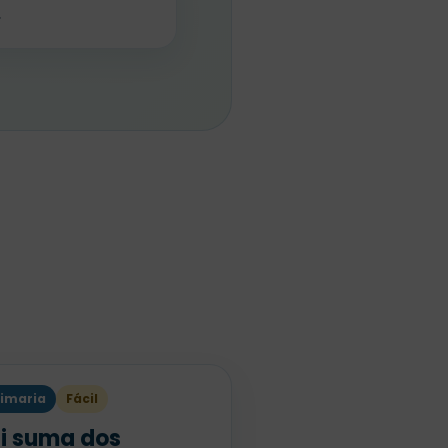
r
rimaria
Fácil
i suma dos