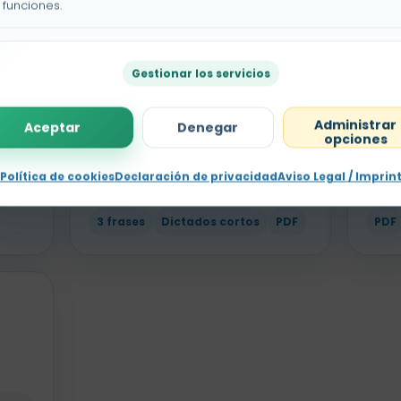
funciones.
2º P
Gestionar los servicios
2º Primaria
Fácil
Nav
e
Dictado corto de
Administrar
Aceptar
Denegar
segundo
opciones
Mayú
navi
Frases breves
Política de cookies
Declaración de privacidad
Aviso Legal / Imprin
s
3 fr
3 frases
Dictados cortos
PDF
PDF