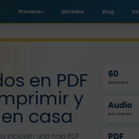
Primaria
Dictados
Blog
So
dos en PDF
60
dictados
imprimir y
Audio
 en casa
por frases
PDF
os incluyen una hoja PDF