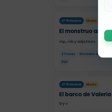
2º Primaria
Medio
El monstruo amabl
mp, mb y adjetivos
3 frases
Dictados divertido
PDF
2º Primaria
Medio
El barco de Valeria
b y v