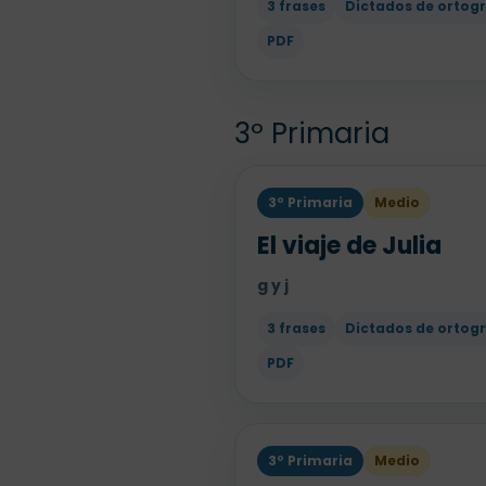
3 frases
Dictados de ortogr
PDF
3º Primaria
3º Primaria
Medio
El viaje de Julia
g y j
3 frases
Dictados de ortogr
PDF
3º Primaria
Medio