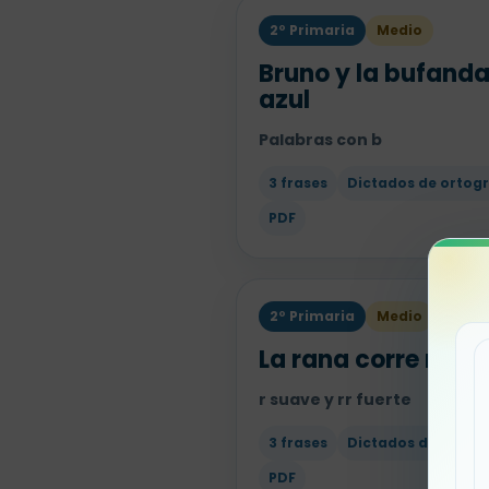
2º Primaria
Medio
Bruno y la bufand
azul
Palabras con b
3 frases
Dictados de ortogr
PDF
2º Primaria
Medio
La rana corre rápi
r suave y rr fuerte
3 frases
Dictados de ortogr
PDF