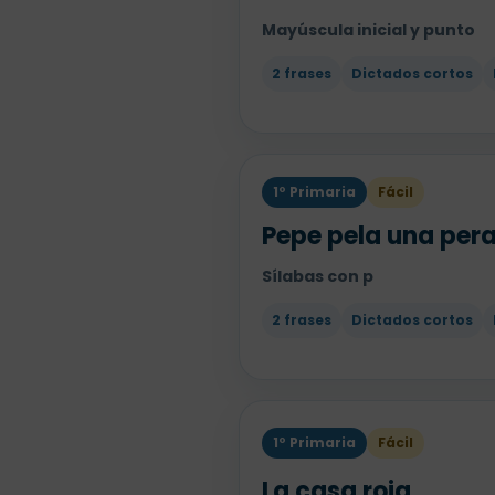
Mayúscula inicial y punto
2 frases
Dictados cortos
1º Primaria
Fácil
Pepe pela una per
Sílabas con p
2 frases
Dictados cortos
1º Primaria
Fácil
La casa roja