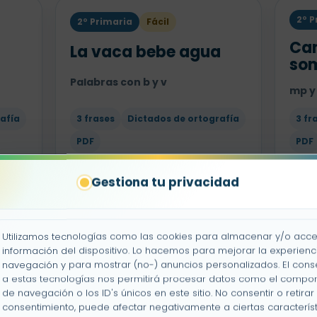
2º P
2º Primaria
Fácil
a
Ca
La vaca bebe agua
so
Palabras con b y v
mp y
afía
3 frases
Dictados de ortografía
3 fr
PDF
PDF
Gestiona tu privacidad
2º Primaria
Medio
2º P
do
El perro de Ramón
Eva
Utilizamos tecnologías como las cookies para almacenar y/o acce
pa
información del dispositivo. Lo hacemos para mejorar la experienc
r, rr y nombres propios
navegación y para mostrar (no-) anuncios personalizados. El cons
Nomb
a estas tecnologías nos permitirá procesar datos como el compo
afía
3 frases
Dictados de ortografía
de navegación o los ID's únicos en este sitio. No consentir o retirar 
consentimiento, puede afectar negativamente a ciertas característ
PDF
3 fr