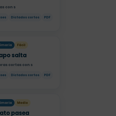
as con s
ases
Dictados cortos
PDF
rimaria
Fácil
sapo salta
bras cortas con s
ases
Dictados cortos
PDF
rimaria
Medio
pato pasea