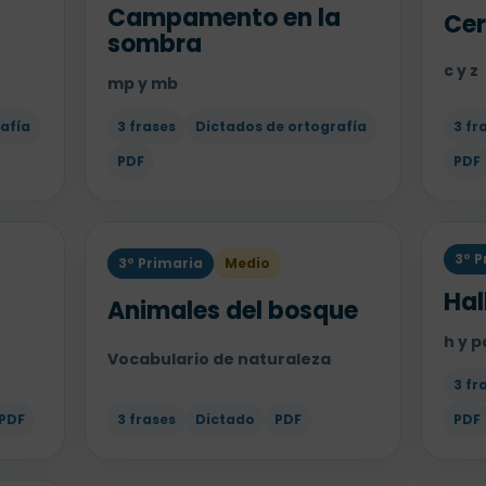
Campamento en la
Cer
sombra
c y z
mp y mb
afía
3 frases
Dictados de ortografía
3 fr
PDF
PDF
3º P
3º Primaria
Medio
Hal
Animales del bosque
h y 
Vocabulario de naturaleza
3 fr
PDF
3 frases
Dictado
PDF
PDF