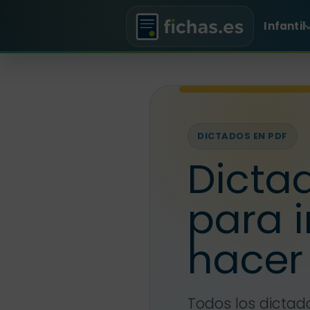
Infantil
DICTADOS EN PDF
Dicta
para 
hacer
Todos los dictad