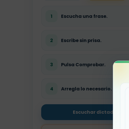
1
Escucha una frase.
2
Escribe sin prisa.
3
Pulsa Comprobar.
4
Arregla lo necesario.
Escuchar dictado com