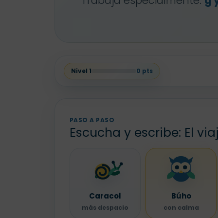
Trabaja especialmente:
g y
Nivel
1
0
pts
PASO A PASO
Escucha y escribe: El via
Caracol
Búho
más despacio
con calma