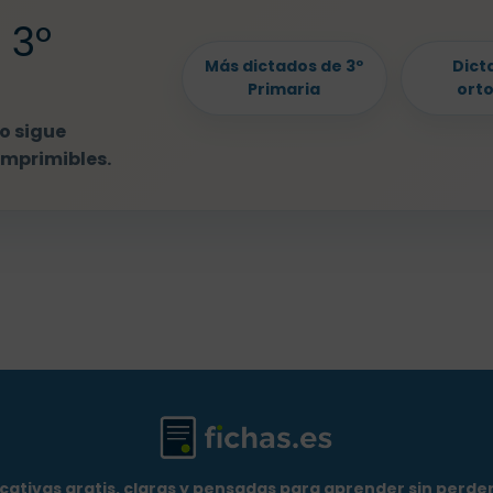
 3º
Más dictados de 3º
Dict
Primaria
ort
o sigue
imprimibles.
cativas gratis, claras y pensadas para aprender sin perder 