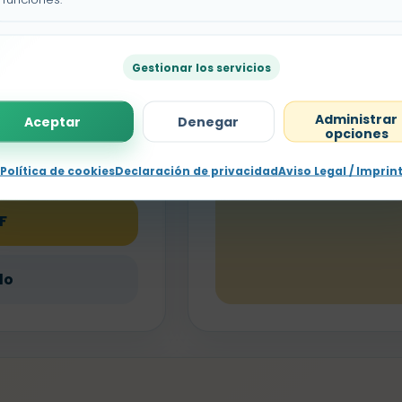
Escuchar
Gestionar los servicios
Escuchar
Anterior
Administrar
Aceptar
Denegar
opciones
Escuchar
Política de cookies
Declaración de privacidad
Aviso Legal / Imprin
F
do