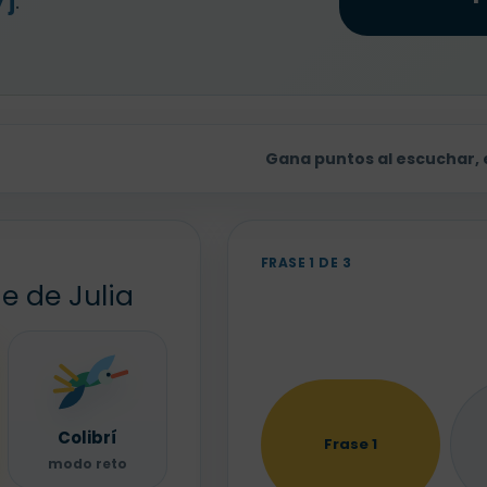
 j
.
Gana puntos al escuchar, e
FRASE 1 DE 3
je de Julia
Colibrí
Frase 1
modo reto