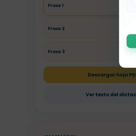
Frase 1
Frase 2
Frase 3
Descargar hoja PD
Ver texto del dicta