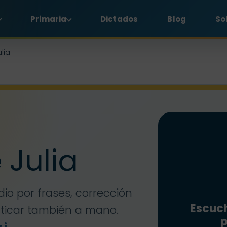
Primaria
Dictados
Blog
So
ulia
e Julia
dio por frases, corrección
Escuch
cticar también a mano.
p