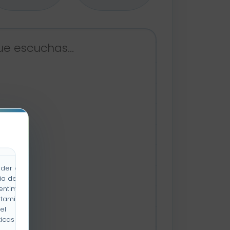
der a la
ia de
entimiento
rtamiento
el
icas y