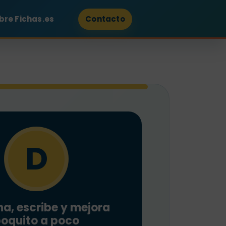
bre Fichas.es
Contacto
D
a, escribe y mejora
oquito a poco