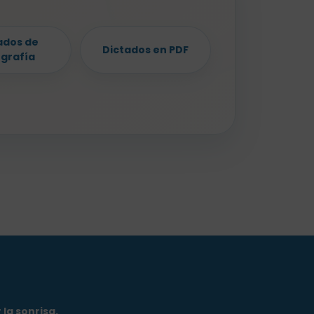
ados de
Dictados en PDF
ografía
la sonrisa.