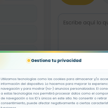
Gestiona tu privacidad
Utilizamos tecnologías como las cookies para almacenar y/o acce
información del dispositivo. Lo hacemos para mejorar la experienc
navegación y para mostrar (no-) anuncios personalizados. El cons
a estas tecnologías nos permitirá procesar datos como el compo
pleto
de navegación o los ID's únicos en este sitio. No consentir o retirar 
consentimiento, puede afectar negativamente a ciertas característ
funciones.