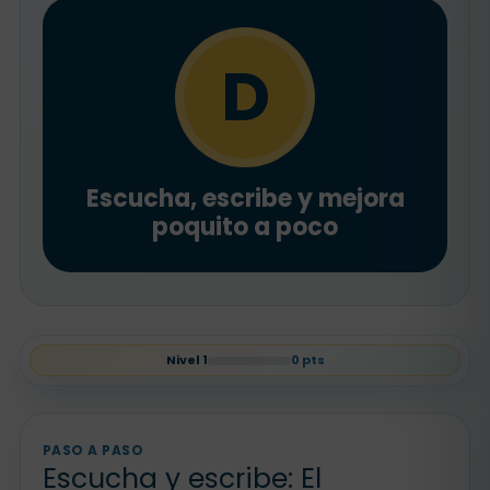
D
Escucha, escribe y mejora
poquito a poco
Nivel
1
0
pts
PASO A PASO
Escucha y escribe: El