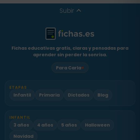
conocimiento de sí mismo y autonomía
personal, conocimiento del entorno y
Subir
lenguajes: comunicación y
representación. Están organizadas por
edad para facilitar su uso educativo.
Fichas educativas gratis, claras y pensadas para
aprender sin perder la sonrisa.
♥
Para Carla
ETAPAS
Infantil
Primaria
Dictados
Blog
INFANTIL
3 años
4 años
5 años
Halloween
Navidad