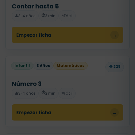
Contar hasta 5
⏱️
⭐
👤
3-4 años
3 min
Fácil
Empezar ficha
→
Infantil
3 Años
Matemáticas
👁️ 228
Número 3
⏱️
⭐
👤
3-4 años
2 min
Fácil
Empezar ficha
→