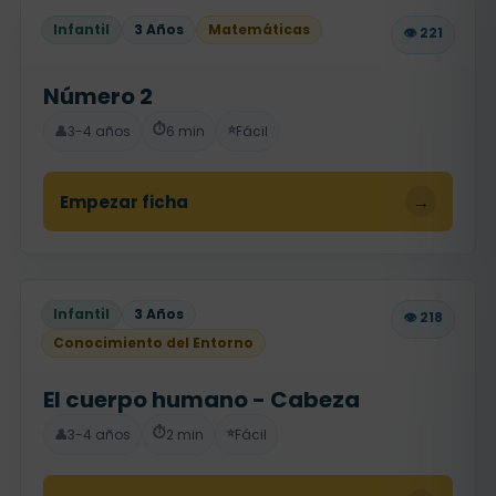
Infantil
3 Años
Matemáticas
👁️ 221
Número 2
⏱️
⭐
👤
3-4 años
6 min
Fácil
Empezar ficha
→
Infantil
3 Años
👁️ 218
Conocimiento del Entorno
El cuerpo humano - Cabeza
⏱️
⭐
👤
3-4 años
2 min
Fácil