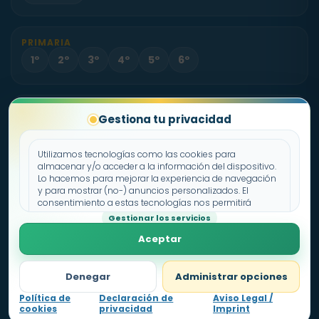
PRIMARIA
1º
2º
3º
4º
5º
6º
PROYECTO
Gestiona tu privacidad
Sobre Fichas.es
Contacto
Utilizamos tecnologías como las cookies para
almacenar y/o acceder a la información del dispositivo.
Lo hacemos para mejorar la experiencia de navegación
Política de cookies
y para mostrar (no-) anuncios personalizados. El
consentimiento a estas tecnologías nos permitirá
Declaración de privacidad
procesar datos como el comportamiento de
Gestionar los servicios
Aviso legal
navegación o los ID's únicos en este sitio. No consentir o
Aceptar
retirar el consentimiento, puede afectar negativamente a
ciertas características y funciones.
Denegar
Administrar opciones
Política de
Declaración de
Aviso Legal /
cookies
privacidad
Imprint