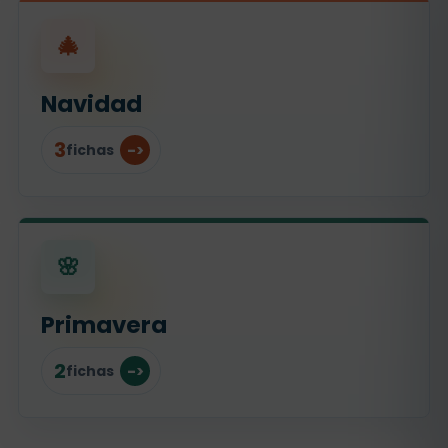
🎄
Navidad
3
fichas
🌸
Primavera
2
fichas