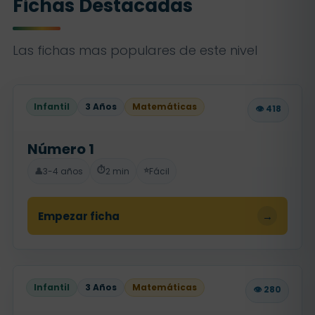
Fichas Destacadas
Las fichas mas populares de este nivel
Infantil
3 Años
Matemáticas
👁️ 418
Número 1
⏱️
⭐
👤
3-4 años
2 min
Fácil
Empezar ficha
→
Infantil
3 Años
Matemáticas
👁️ 280