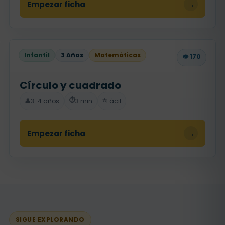
Empezar ficha
→
Infantil
3 Años
Matemáticas
👁️ 170
Círculo y cuadrado
⏱️
⭐
👤
3-4 años
3 min
Fácil
Empezar ficha
→
SIGUE EXPLORANDO