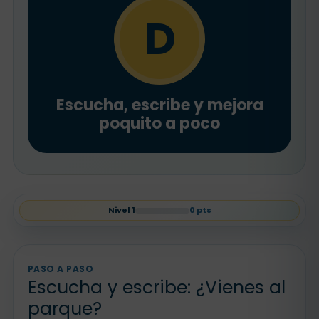
D
Escucha, escribe y mejora
poquito a poco
Nivel
1
0
pts
PASO A PASO
Escucha y escribe: ¿Vienes al
parque?