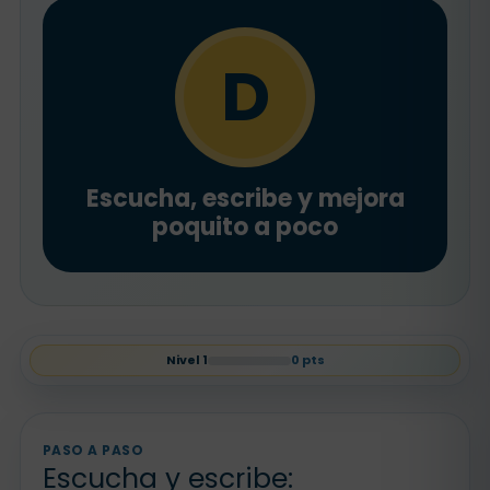
D
Escucha, escribe y mejora
poquito a poco
Nivel
1
0
pts
PASO A PASO
Escucha y escribe: