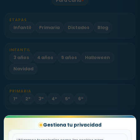
♥
Para Carla
ETAPAS
Infantil
Primaria
Dictados
Blog
INFANTIL
3 años
4 años
5 años
Halloween
Navidad
PRIMARIA
1º
2º
3º
4º
5º
6º
PROYECTO
Gestiona tu privacidad
Sobre Fichas.es
Contacto