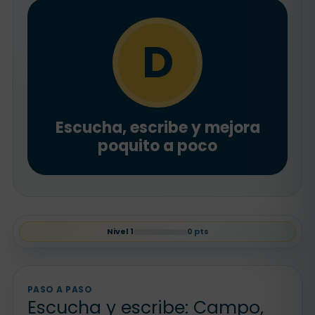
D
Escucha, escribe y mejora
poquito a poco
Nivel
1
0
pts
PASO A PASO
Escucha y escribe: Campo,