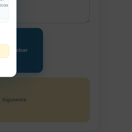
icas y
Comprobar
t
Siguiente