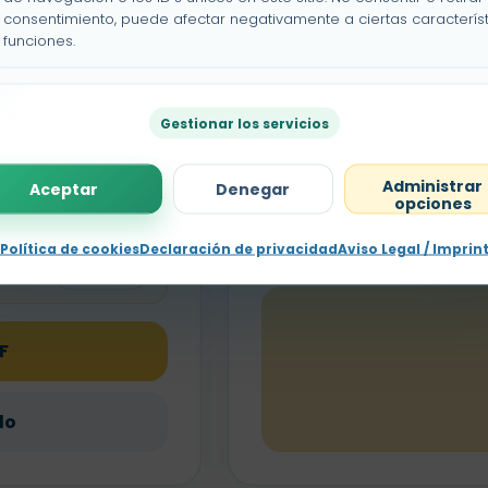
Escuchar
consentimiento, puede afectar negativamente a ciertas característ
funciones.
Escuchar
Gestionar los servicios
Anterior
Escuchar
Administrar
Aceptar
Denegar
opciones
Política de cookies
Declaración de privacidad
Aviso Legal / Imprin
Escuchar
F
do