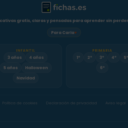
cativas gratis, claras y pensadas para aprender sin perder 
♥
Para Carla
INFANTIL
PRIMARIA
3 años
4 años
1º
2º
3º
4º
5
5 años
Halloween
6º
Navidad
Política de cookies
Declaración de privacidad
Aviso legal