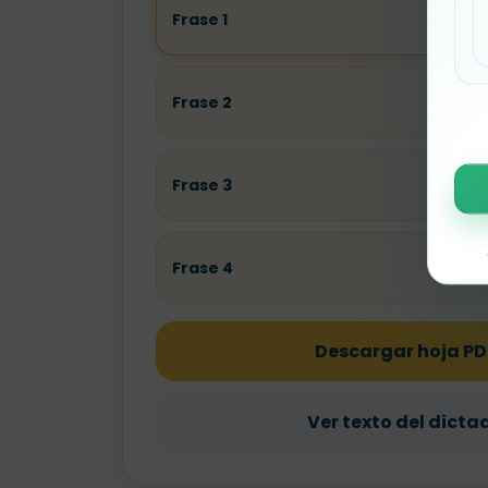
Frase 1
Frase 2
Frase 3
Frase 4
Descargar hoja PD
Ver texto del dicta