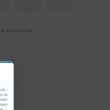
der a la
ia de
entimiento
rtamiento
el