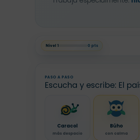
Trabaja especialmente:
hi
Nivel
1
0
pts
PASO A PASO
Escucha y escribe: El paí
Caracol
Búho
más despacio
con calma