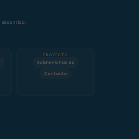
la sonrisa.
PROYECTO
º
Sobre Fichas.es
Contacto