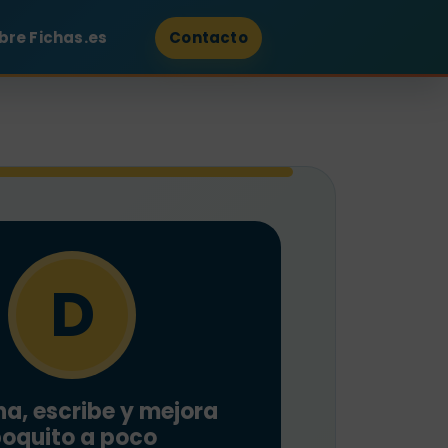
bre Fichas.es
Contacto
D
a, escribe y mejora
oquito a poco