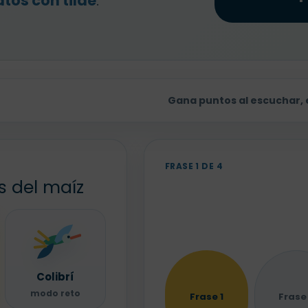
atos con tilde
.
Gana puntos al escuchar, e
FRASE 1 DE 4
s del maíz
Colibrí
modo reto
Frase 1
Frase