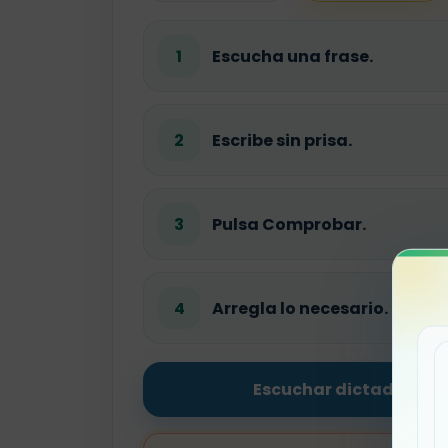
1
Escucha una frase.
2
Escribe sin prisa.
3
Pulsa Comprobar.
4
Arregla lo necesario.
Escuchar dictado com