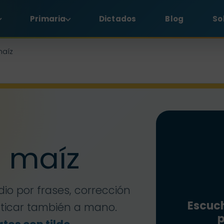
Primaria
Dictados
Blog
So
maíz
l maíz
dio por frases, corrección
Escuch
cticar también a mano.
p