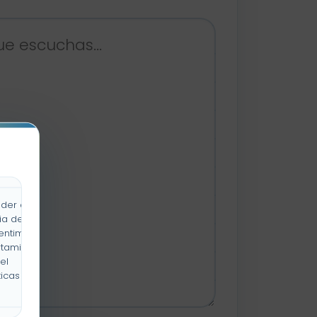
der a la
ia de
entimiento
rtamiento
el
icas y