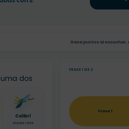
labas con s
.
Gana puntos al escuchar, e
FRASE 1 DE 2
 suma dos
Frase 1
Colibrí
modo reto