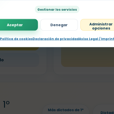
Escuchar
Gestionar los servicios
Anterior
Escuchar
Administrar
Aceptar
Denegar
opciones
Política de cookies
Declaración de privacidad
Aviso Legal / Imprin
F
do
 1º
Más dictados de 1º
Dictad