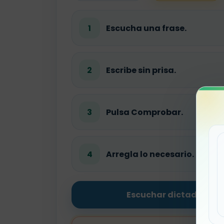
1
Escucha una frase.
2
Escribe sin prisa.
3
Pulsa Comprobar.
4
Arregla lo necesario.
Escuchar dictado com