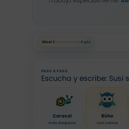
Trabaja especialmente:
sí
Nivel
1
0
pts
PASO A PASO
Escucha y escribe: Susi
Caracol
Búho
más despacio
con calma