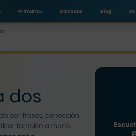
Primaria
Dictados
Blog
So
os
a dos
dio por frases, corrección
Escuch
cticar también a mano.
p