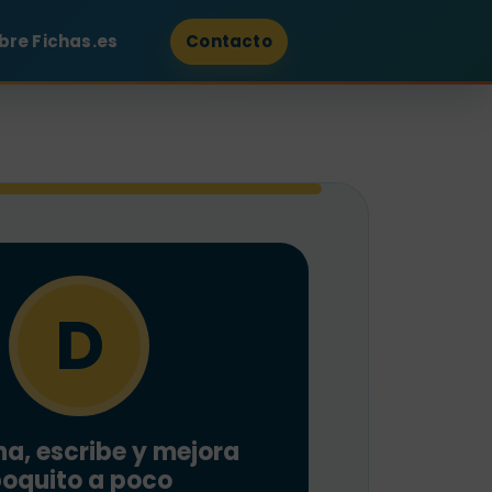
bre Fichas.es
Contacto
D
a, escribe y mejora
oquito a poco