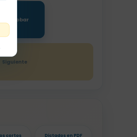
Comprobar
t
Siguiente
os cortos
Dictados en PDF