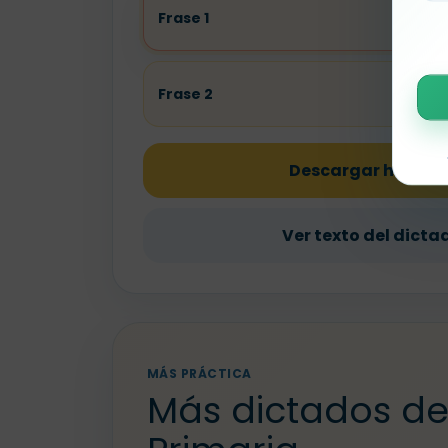
Frase 1
Frase 2
Descargar hoja PD
Ver texto del dicta
MÁS PRÁCTICA
Más dictados de