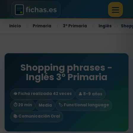
Inicio
Primaria
3º Primaria
Inglés
Shop
›
›
›
›
Shopping phrases -
Inglés 3º Primaria
👁️ Ficha realizada 42 veces
👤 8-9 años
⏱ 20 min
🏷️ Functional language
Media
📚 Comunicación Oral