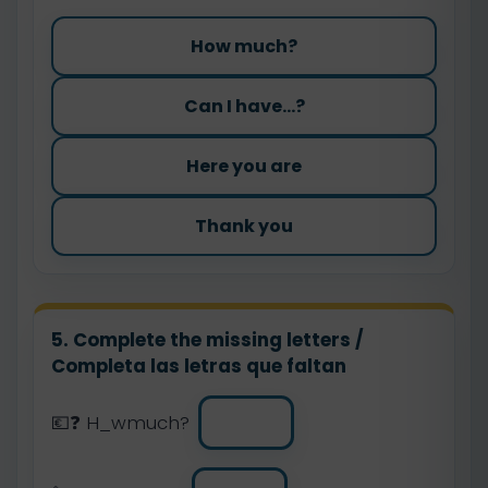
How much?
Can I have...?
Here you are
Thank you
5. Complete the missing letters /
Completa las letras que faltan
💶❓ H_wmuch?