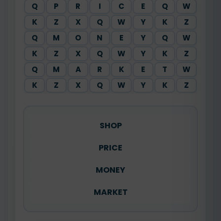
Q
P
R
I
C
E
Q
W
K
Z
X
Q
W
Y
K
Z
Q
M
O
N
E
Y
Q
W
K
Z
X
Q
W
Y
K
Z
Q
M
A
R
K
E
T
W
K
Z
X
Q
W
Y
K
Z
SHOP
PRICE
MONEY
MARKET