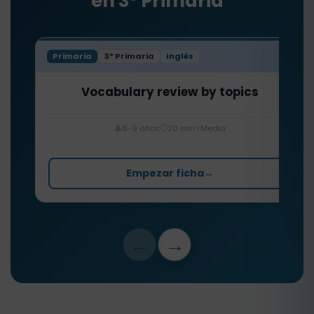
en 3º Primaria
Primaria
3º Primaria
Inglés
Vocabulary review by topics
⏱️
⭐
👤
8-9 años
20 min
Media
Empezar ficha
→
←
→