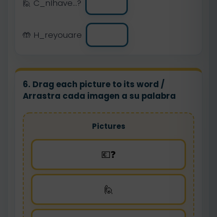
🙋 C_nIhave...?
🤲 H_reyouare
6. Drag each picture to its word /
Arrastra cada imagen a su palabra
Pictures
💶❓
🙋