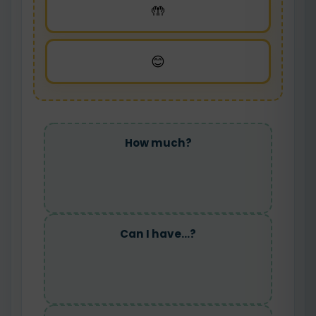
🤲
😊
How much?
Can I have...?