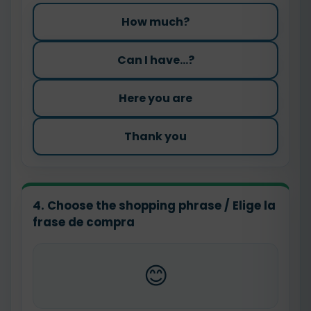
How much?
Can I have...?
Here you are
Thank you
4. Choose the shopping phrase / Elige la
frase de compra
😊