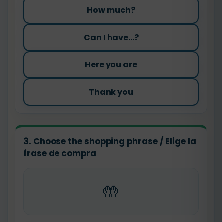
How much?
Can I have...?
Here you are
Thank you
3. Choose the shopping phrase / Elige la
frase de compra
🤲