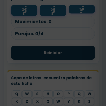
?
?
?
?
?
?
Thank you
💶❓
🙋
Here you
How
?
?
😊
Can I
are
much?
🤲
have...?
Movimientos:
0
Parejas:
0/4
Reiniciar
Sopa de letras: encuentra palabras de
esta ficha
Q
W
S
H
O
P
Q
W
K
Z
X
Q
W
Y
K
Z