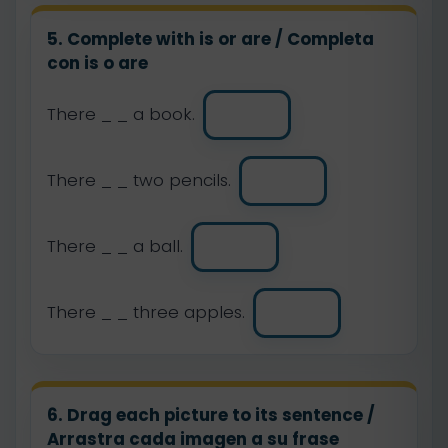
5. Complete with is or are / Completa
con is o are
There _ _ a book.
There _ _ two pencils.
There _ _ a ball.
There _ _ three apples.
6. Drag each picture to its sentence /
Arrastra cada imagen a su frase