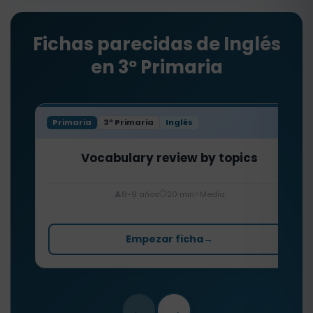
Fichas parecidas de Inglés
en 3º Primaria
Primaria
3º Primaria
Inglés
Vocabulary review by topics
⏱️
⭐
👤
8-9 años
20 min
Media
Empezar ficha
→
←
→