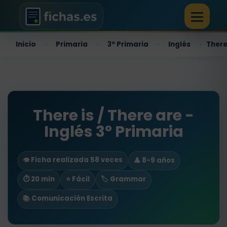
Inicio
Primaria
3º Primaria
Inglés
There
›
›
›
›
There is / There are -
Inglés 3º Primaria
👁️ Ficha realizada 58 veces
👤 8-9 años
⏱ 20 min
⭐ Fácil
🏷️ Grammar
📚 Comunicación Escrita