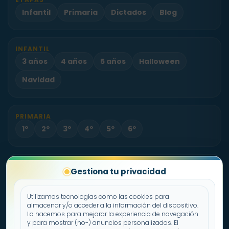
Infantil
Primaria
Dictados
Blog
INFANTIL
3 años
4 años
5 años
Halloween
Navidad
PRIMARIA
1º
2º
3º
4º
5º
6º
PROYECTO
Gestiona tu privacidad
Sobre Fichas.es
Contacto
Utilizamos tecnologías como las cookies para
almacenar y/o acceder a la información del dispositivo.
Lo hacemos para mejorar la experiencia de navegación
Política de cookies
y para mostrar (no-) anuncios personalizados. El