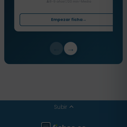
⏱️
⭐
👤
8-9 años
20 min
Media
Empezar ficha
→
←
→
Subir