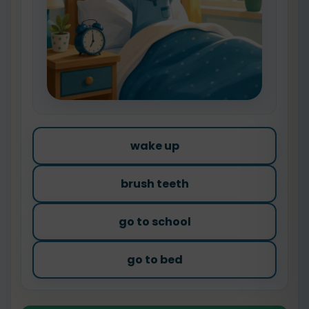
wake up
brush teeth
go to school
go to bed