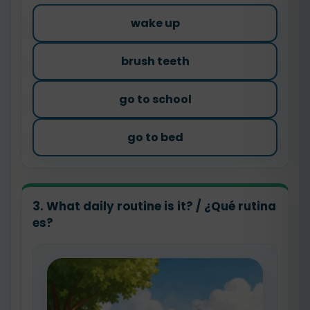
wake up
brush teeth
go to school
go to bed
3. What daily routine is it? / ¿Qué rutina
es?