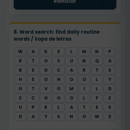
Reiniciar
8. Word search: find daily routine
words / Sopa de letras
W
A
K
E
L
M
N
P
R
T
O
S
U
N
Q
A
B
E
D
C
A
R
T
S
H
E
O
H
O
O
L
Y
G
T
V
O
M
I
L
D
S
C
H
O
O
L
F
E
U
P
R
L
A
T
E
S
D
A
Y
S
N
O
W
X