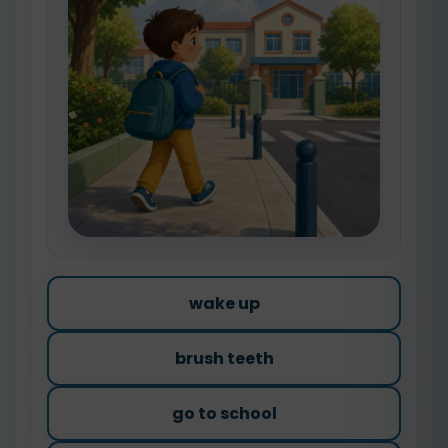
wake up
brush teeth
go to school