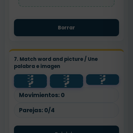
Borrar
7. Match word and picture / Une
palabra e imagen
?
?
?
?
?
?
wake up
go to bed
go to
?
?
brush
school
teeth
Movimientos:
0
Parejas:
0/4