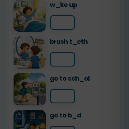
w_ke up
brush t_eth
go to sch_ol
go to b_d