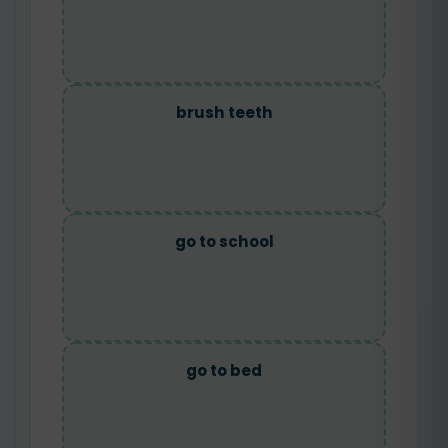
brush teeth
go to school
go to bed