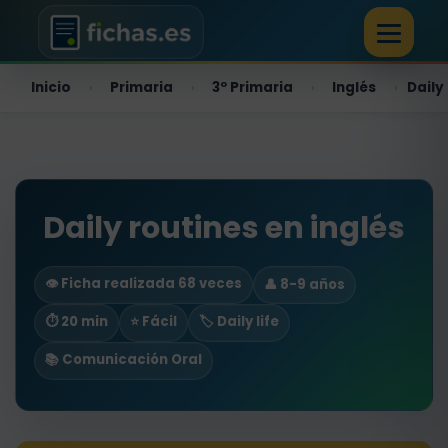
Inicio
Primaria
3º Primaria
Inglés
Daily
›
›
›
›
Daily routines en inglés
👁️ Ficha realizada 68 veces
👤 8-9 años
⏱ 20 min
⭐ Fácil
🏷️ Daily life
📚 Comunicación Oral