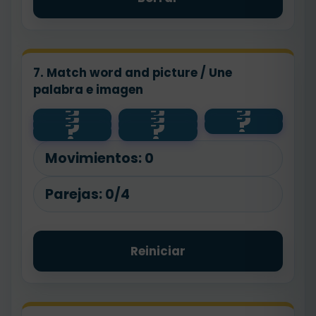
7. Match word and picture / Une
palabra e imagen
?
?
?
?
?
?
park
hospital
?
?
shop
school
Movimientos:
0
Parejas:
0/4
Reiniciar