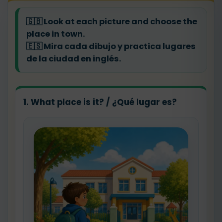
🇬🇧
Look at each picture and choose the
place in town.
🇪🇸
Mira cada dibujo y practica lugares
de la ciudad en inglés.
1. What place is it? / ¿Qué lugar es?