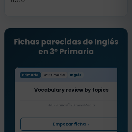
trazo.
Fichas parecidas de Inglés
en 3º Primaria
Primaria
3º Primaria
Inglés
Vocabulary review by topics
⏱️
⭐
👤
8-9 años
20 min
Media
Empezar ficha
→