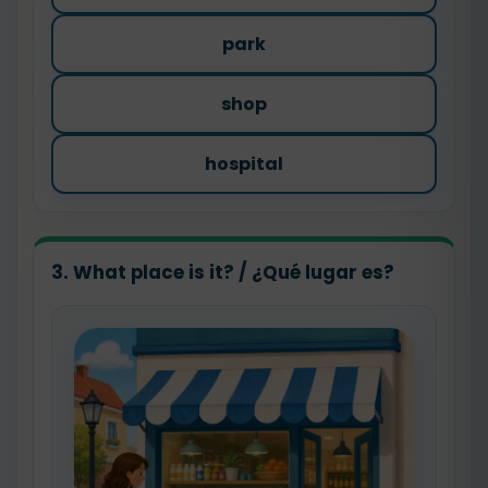
park
shop
hospital
3. What place is it? / ¿Qué lugar es?