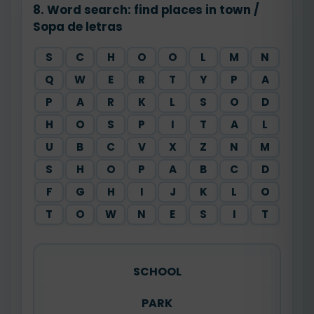
8. Word search: find places in town /
Sopa de letras
S
C
H
O
O
L
M
N
Q
W
E
R
T
Y
P
A
P
A
R
K
L
S
O
D
H
O
S
P
I
T
A
L
U
B
C
V
X
Z
N
M
S
H
O
P
A
B
C
D
F
G
H
I
J
K
L
O
T
O
W
N
E
S
I
T
SCHOOL
PARK