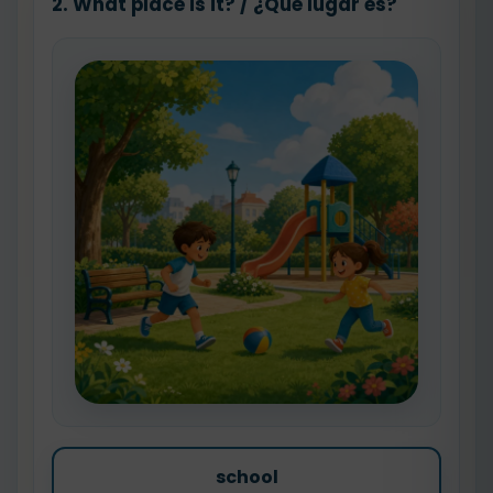
2. What place is it? / ¿Qué lugar es?
school