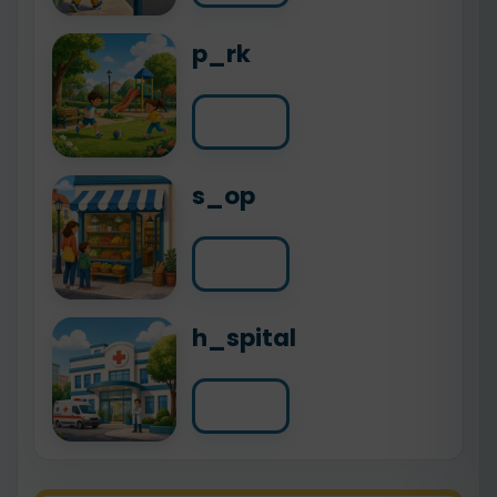
p_rk
s_op
h_spital