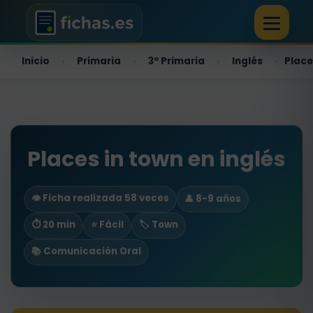
Inicio
Primaria
3º Primaria
Inglés
Place
›
›
›
›
Places in town en inglés
👁️ Ficha realizada 58 veces
👤 8-9 años
⏱ 20 min
⭐ Fácil
🏷️ Town
📚 Comunicación Oral