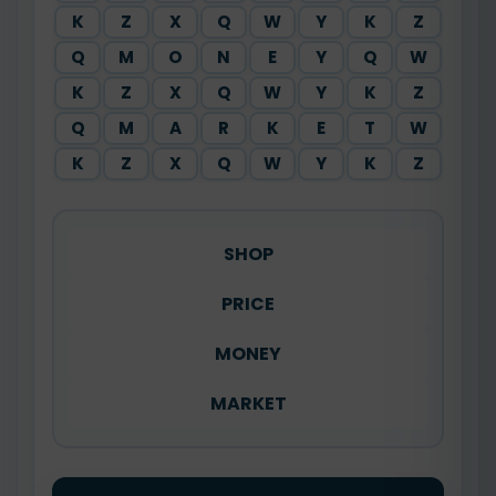
K
Z
X
Q
W
Y
K
Z
Q
M
O
N
E
Y
Q
W
K
Z
X
Q
W
Y
K
Z
Q
M
A
R
K
E
T
W
K
Z
X
Q
W
Y
K
Z
SHOP
PRICE
MONEY
MARKET