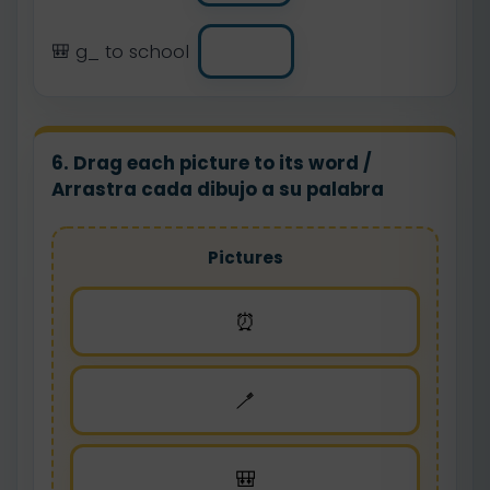
🎒 g_ to school
6. Drag each picture to its word /
Arrastra cada dibujo a su palabra
Pictures
⏰
🪥
🎒