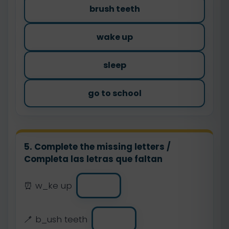
brush teeth
wake up
sleep
go to school
5. Complete the missing letters /
Completa las letras que faltan
⏰ w_ke up
🪥 b_ush teeth