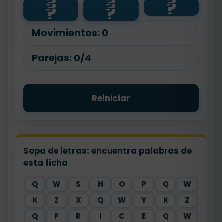
?
?
?
?
?
?
🎒
sleep
😴
go to
brush
?
?
⏰
school
teeth
🪥
wake up
Movimientos:
0
Parejas:
0/4
Reiniciar
Sopa de letras: encuentra palabras de
esta ficha
Q
W
S
H
O
P
Q
W
K
Z
X
Q
W
Y
K
Z
Q
P
R
I
C
E
Q
W