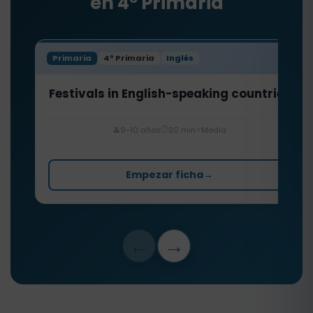
en 4º Primaria
Primaria
4º Primaria
Inglés
Festivals in English-speaking countries
⏱️
⭐
👤
9-10 años
20 min
Media
Empezar ficha
→
←
→