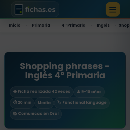
Inicio
Primaria
4º Primaria
Inglés
Shop
›
›
›
›
Shopping phrases -
Inglés 4º Primaria
👁️ Ficha realizada 42 veces
👤 9-10 años
⏱ 20 min
🏷️ Functional language
Media
📚 Comunicación Oral