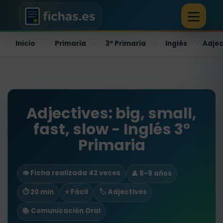
Inicio
Primaria
3º Primaria
Inglés
Adjec
›
›
›
›
Adjectives: big, small,
fast, slow - Inglés 3º
Primaria
👁️ Ficha realizada 42 veces
👤 8-9 años
⏱ 20 min
⭐ Fácil
🏷️ Adjectives
📚 Comunicación Oral