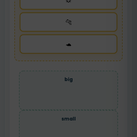
🐭
🐆
🐢
big
small