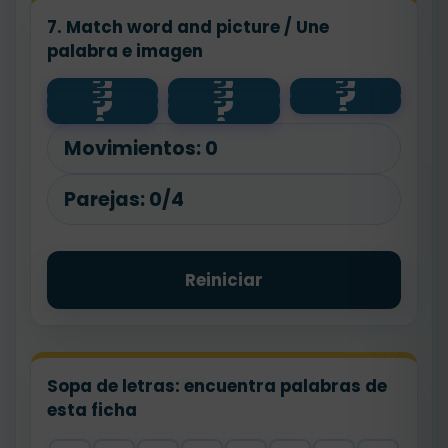
7. Match word and picture / Une
palabra e imagen
?
?
?
?
?
?
🐭
big
🐆
?
?
🐢
🐘
slow
fast
small
Movimientos:
0
Parejas:
0/4
Reiniciar
Sopa de letras: encuentra palabras de
esta ficha