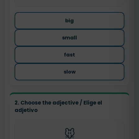
big
small
fast
slow
2. Choose the adjective / Elige el
adjetivo
🐭