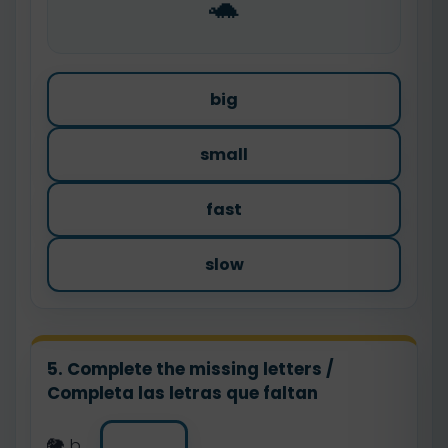
🐢
big
small
fast
slow
5. Complete the missing letters /
Completa las letras que faltan
🐘 b_