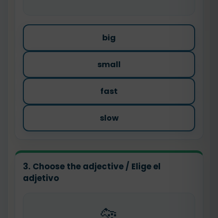
big
small
fast
slow
3. Choose the adjective / Elige el
adjetivo
🐆