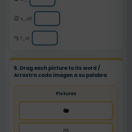
🐭 s_all
🐆 f_st
6. Drag each picture to its word /
Arrastra cada imagen a su palabra
Pictures
🐘