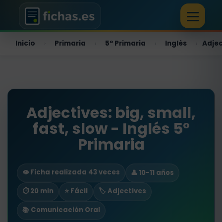
Inicio
Primaria
5º Primaria
Inglés
Adjec
›
›
›
›
Adjectives: big, small,
fast, slow - Inglés 5º
Primaria
👁️ Ficha realizada 43 veces
👤 10-11 años
⏱ 20 min
⭐ Fácil
🏷️ Adjectives
📚 Comunicación Oral