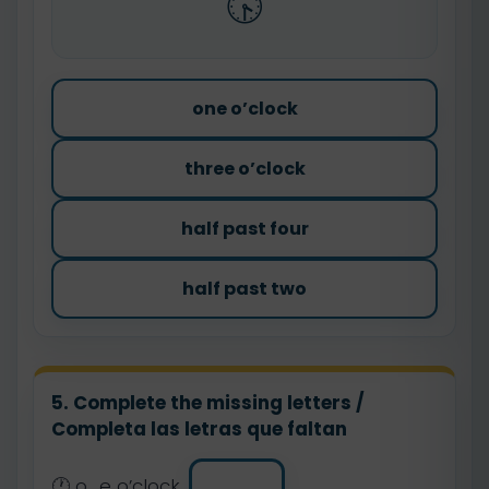
🕟
one o’clock
three o’clock
half past four
half past two
5. Complete the missing letters /
Completa las letras que faltan
🕐 o_e o’clock