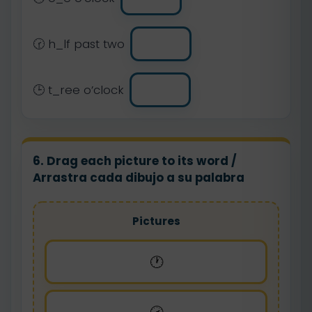
🕝 h_lf past two
🕒 t_ree o’clock
6. Drag each picture to its word /
Arrastra cada dibujo a su palabra
Pictures
🕐