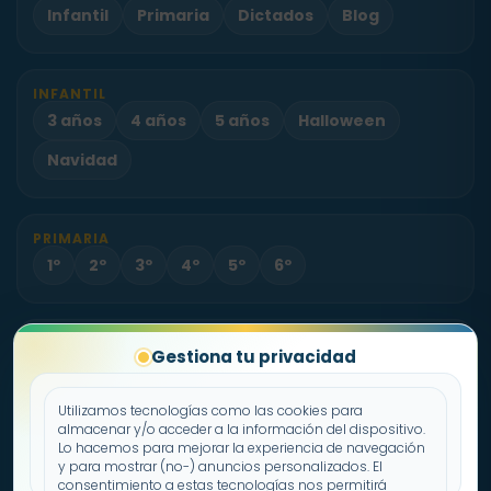
Infantil
Primaria
Dictados
Blog
INFANTIL
3 años
4 años
5 años
Halloween
Navidad
PRIMARIA
1º
2º
3º
4º
5º
6º
PROYECTO
Gestiona tu privacidad
Sobre Fichas.es
Contacto
Utilizamos tecnologías como las cookies para
almacenar y/o acceder a la información del dispositivo.
Lo hacemos para mejorar la experiencia de navegación
Política de cookies
y para mostrar (no-) anuncios personalizados. El
consentimiento a estas tecnologías nos permitirá
Declaración de privacidad