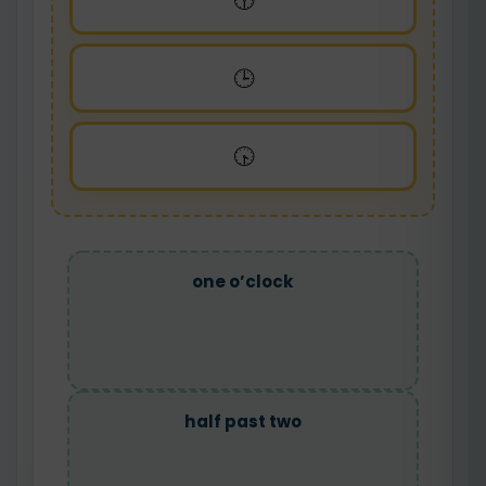
🕝
🕒
🕟
one o’clock
half past two