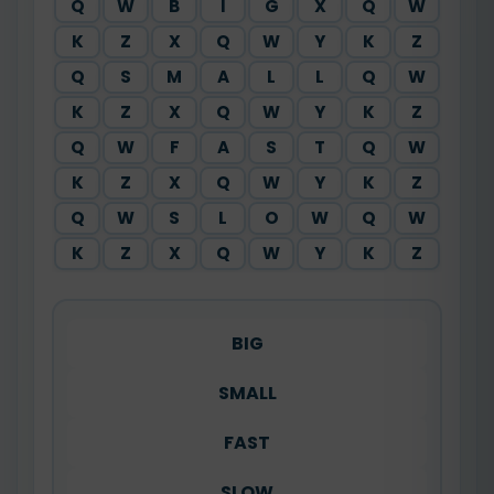
Q
W
B
I
G
X
Q
W
K
Z
X
Q
W
Y
K
Z
Q
S
M
A
L
L
Q
W
K
Z
X
Q
W
Y
K
Z
Q
W
F
A
S
T
Q
W
K
Z
X
Q
W
Y
K
Z
Q
W
S
L
O
W
Q
W
K
Z
X
Q
W
Y
K
Z
BIG
SMALL
FAST
SLOW