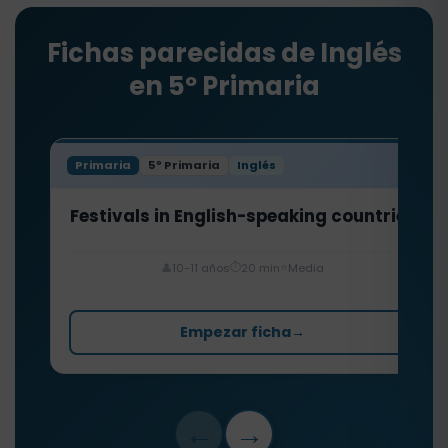
Fichas parecidas de Inglés
en 5º Primaria
Primaria
5º Primaria
Inglés
Festivals in English-speaking countries
⏱️
⭐
👤
10-11 años
20 min
Media
Empezar ficha
→
←
→