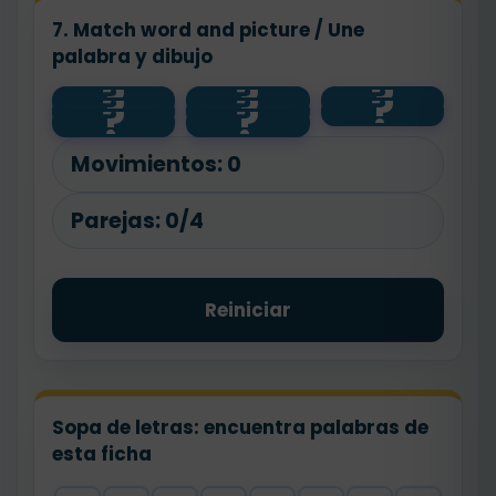
7. Match word and picture / Une
palabra y dibujo
?
?
?
three
?
?
?
🕟
🕒
half past
half past
?
o’clock
?
🕝
one
four
two
🕐
o’clock
Movimientos:
0
Parejas:
0/4
Reiniciar
Sopa de letras: encuentra palabras de
esta ficha