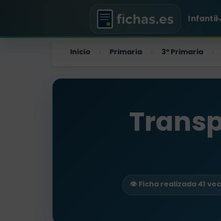
Infantil
Inicio
Primaria
3º Primaria
›
›
›
Transp
👁️ Ficha realizada 41 ve