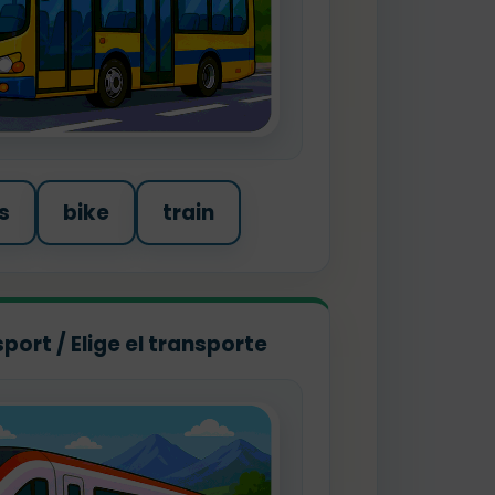
s
bike
train
port / Elige el transporte