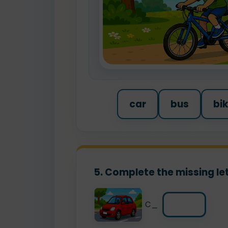
car
bus
bi
5. Complete the missing let
c_