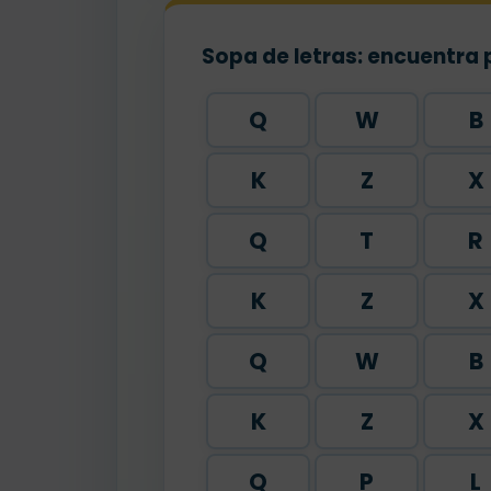
Sopa de letras: encuentra 
Q
W
B
K
Z
X
Q
T
R
K
Z
X
Q
W
B
K
Z
X
Q
P
L