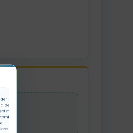
der a la
car
ia de
entimiento
rtamiento
el
icas y