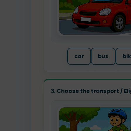
car
bus
bi
3. Choose the transport / El