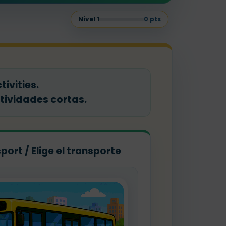
Nivel
1
0
pts
ivities.
tividades cortas.
port / Elige el transporte