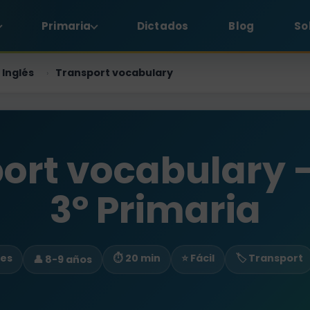
Primaria
Dictados
Blog
So
Inglés
Transport vocabulary
›
ort vocabulary -
3º Primaria
ces
⏱ 20 min
⭐ Fácil
🏷️ Transport
👤 8-9 años