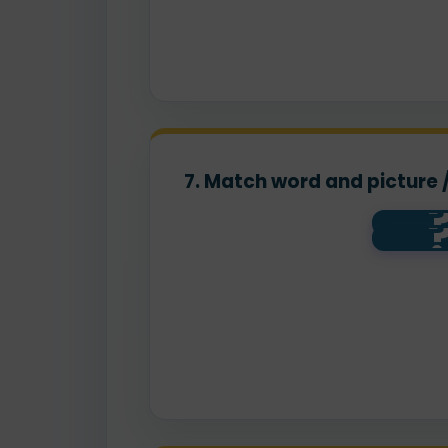
7. Match word and picture 
b
bi