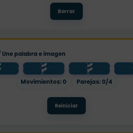
Borrar
/ Une palabra e imagen
?
?
?
?
?
?
us
ke
car
t
Movimientos:
0
Parejas:
0/4
Reiniciar