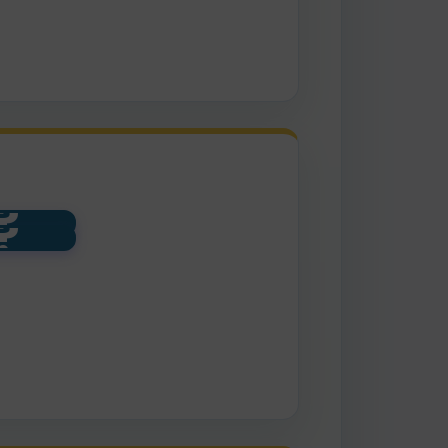
?
?
rain