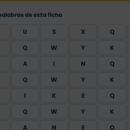
palabras de esta ficha
U
S
X
Q
Q
W
Y
K
A
I
N
Q
Q
W
Y
K
I
K
E
Q
Q
W
Y
K
A
N
E
Q