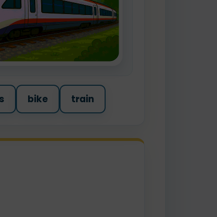
s
bike
train