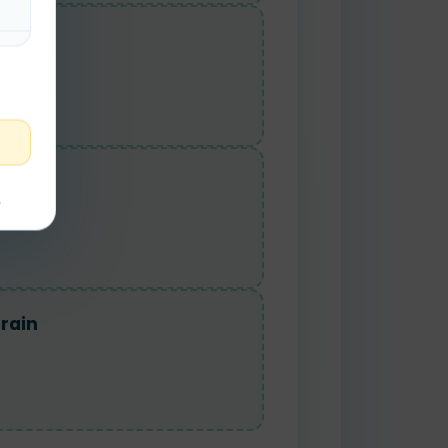
bus
bike
t
train