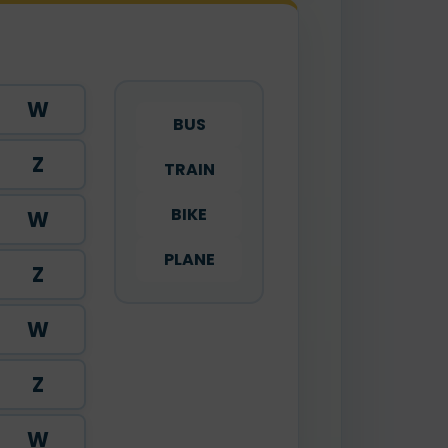
W
BUS
Z
TRAIN
BIKE
W
PLANE
Z
W
Z
W