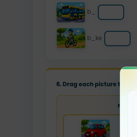
b_
b_ke
6. Drag each picture to it
Pictur