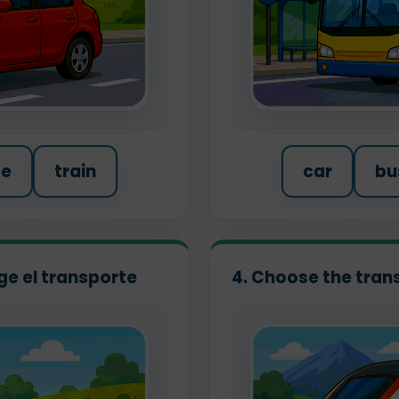
ke
train
car
bu
ige el transporte
4. Choose the trans