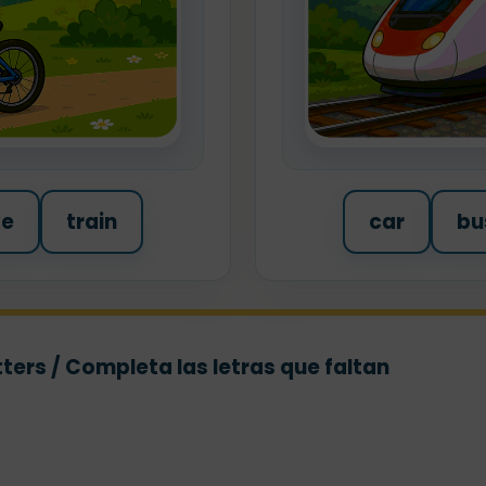
ke
train
car
bu
ters / Completa las letras que faltan