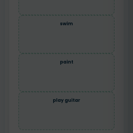
swim
paint
play guitar