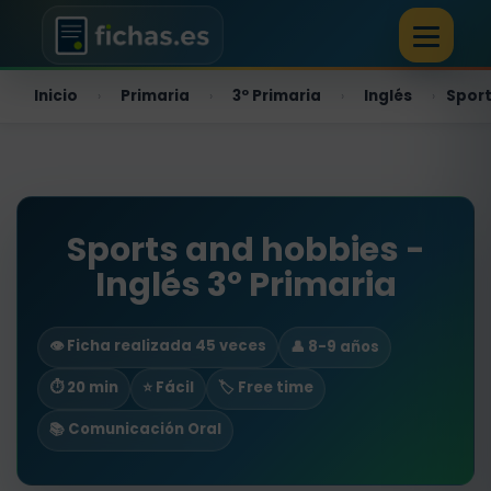
Inicio
Primaria
3º Primaria
Inglés
Sport
›
›
›
›
Sports and hobbies -
Inglés 3º Primaria
👁️ Ficha realizada 45 veces
👤 8-9 años
⏱ 20 min
⭐ Fácil
🏷️ Free time
📚 Comunicación Oral