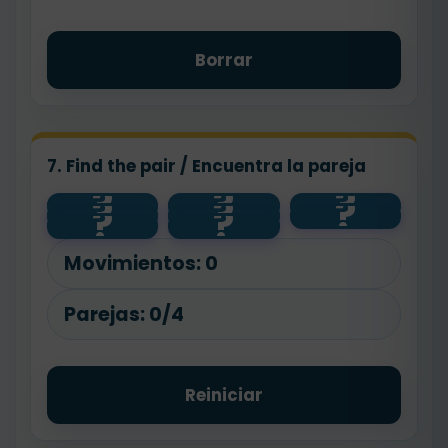
Borrar
7. Find the pair / Encuentra la pareja
?
?
?
?
?
?
guitar
?
?
football
swim
paint
Movimientos:
0
Parejas:
0/4
Reiniciar