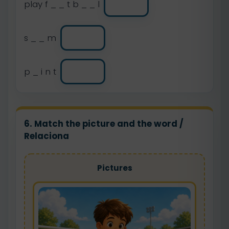
play f _ _ t b _ _ l
s _ _ m
p _ i n t
6. Match the picture and the word /
Relaciona
Pictures