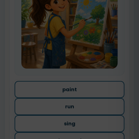
paint
run
sing