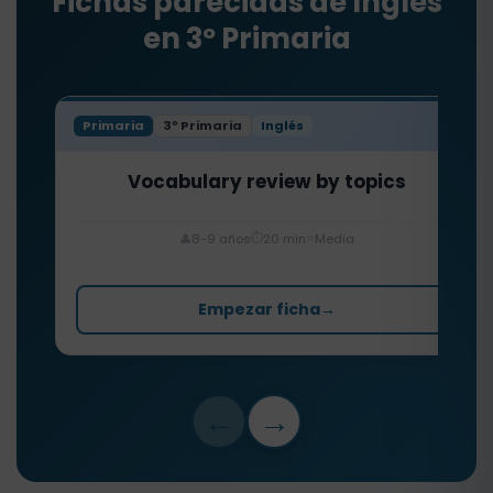
Fichas parecidas de Inglés
en 3º Primaria
Primaria
3º Primaria
Inglés
Vocabulary review by topics
⏱️
⭐
👤
8-9 años
20 min
Media
Empezar ficha
→
←
→