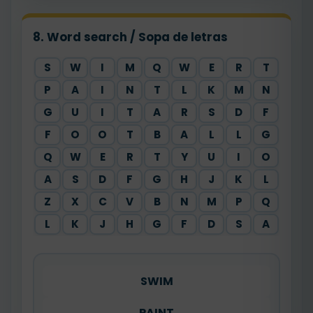
8. Word search / Sopa de letras
S
W
I
M
Q
W
E
R
T
P
A
I
N
T
L
K
M
N
G
U
I
T
A
R
S
D
F
F
O
O
T
B
A
L
L
G
Q
W
E
R
T
Y
U
I
O
A
S
D
F
G
H
J
K
L
Z
X
C
V
B
N
M
P
Q
L
K
J
H
G
F
D
S
A
SWIM
PAINT