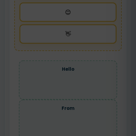
😊
👋
Hello
From