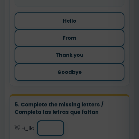
Hello
From
Thank you
Goodbye
5. Complete the missing letters /
Completa las letras que faltan
👋 H_llo