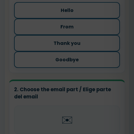
Hello
From
Thank you
Goodbye
2. Choose the email part / Elige parte
del email
✉️