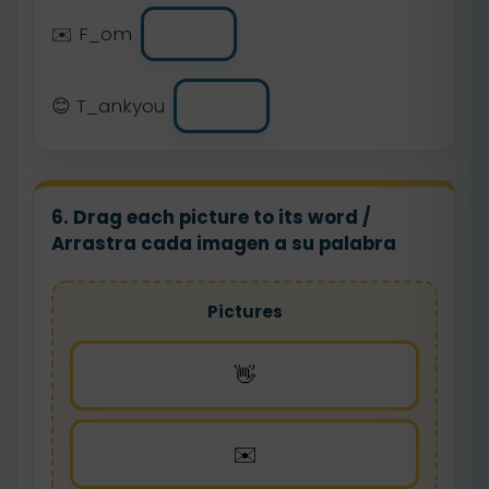
✉️ F_om
😊 T_ankyou
6. Drag each picture to its word /
Arrastra cada imagen a su palabra
Pictures
👋
✉️