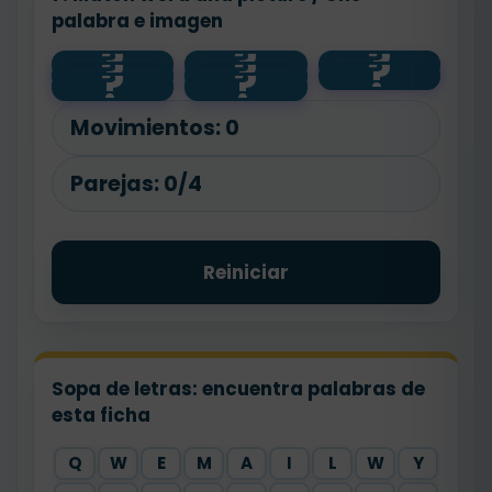
palabra e imagen
?
?
?
?
?
?
Thank you
👋
😊
?
?
✉️
Goodbye
Hello
👋
From
Movimientos:
0
Parejas:
0/4
Reiniciar
Sopa de letras: encuentra palabras de
esta ficha
Q
W
E
M
A
I
L
W
Y