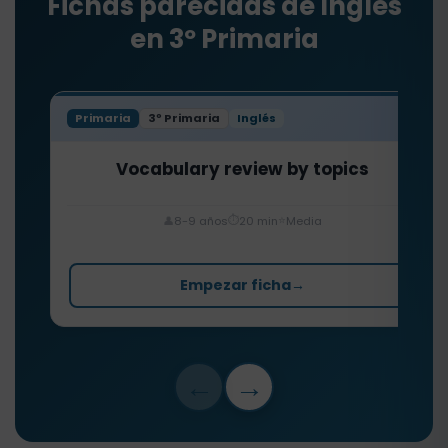
Fichas parecidas de Inglés
en 3º Primaria
Primaria
3º Primaria
Inglés
Vocabulary review by topics
⏱️
⭐
👤
8-9 años
20 min
Media
Empezar ficha
→
←
→