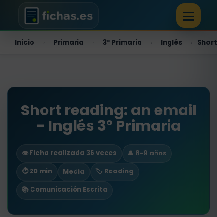
Inicio
Primaria
3º Primaria
Inglés
Short
›
›
›
›
Short reading: an email
- Inglés 3º Primaria
👁️ Ficha realizada 36 veces
👤 8-9 años
⏱ 20 min
🏷️ Reading
Media
📚 Comunicación Escrita