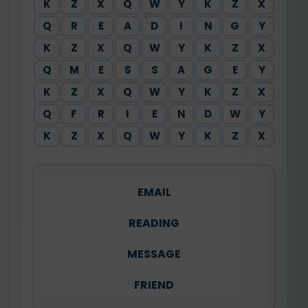
K
Z
X
Q
W
Y
K
Z
X
Q
R
E
A
D
I
N
G
Y
K
Z
X
Q
W
Y
K
Z
X
Q
M
E
S
S
A
G
E
Y
K
Z
X
Q
W
Y
K
Z
X
Q
F
R
I
E
N
D
W
Y
K
Z
X
Q
W
Y
K
Z
X
EMAIL
READING
MESSAGE
FRIEND