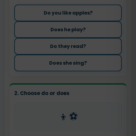
Do you like apples?
Does he play?
Do they read?
Does she sing?
2. Choose do or does
👦⚽