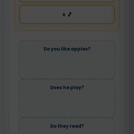
👧🎵
Do you like apples?
Does he play?
Do they read?