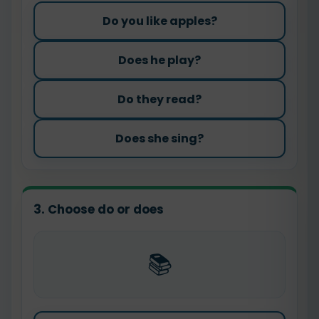
Do you like apples?
Does he play?
Do they read?
Does she sing?
3. Choose do or does
📚