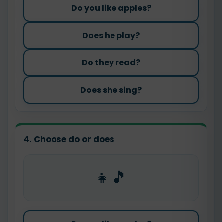
Do you like apples?
Does he play?
Do they read?
Does she sing?
4. Choose do or does
👧🎵