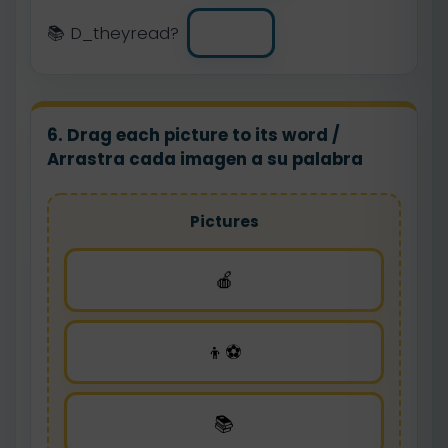
📚 D_theyread?
6. Drag each picture to its word /
Arrastra cada imagen a su palabra
Pictures
🍎
👦⚽
📚