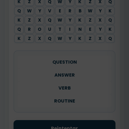
K
Z
X
Q
W
Y
K
Z
X
Q
Q
W
Y
V
E
R
B
W
Y
K
K
Z
X
Q
W
Y
K
Z
X
Q
Q
R
O
U
T
I
N
E
Y
K
K
Z
X
Q
W
Y
K
Z
X
Q
QUESTION
ANSWER
VERB
ROUTINE
Reintentar