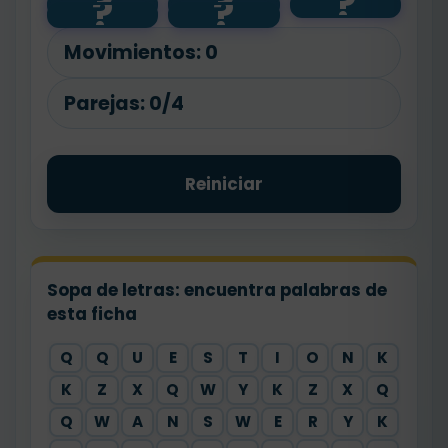
?
?
?
?
?
🍎
👧🎵
Do you like
sing?
📚
apples?
Movimientos:
0
Parejas:
0/4
Reiniciar
Sopa de letras: encuentra palabras de
esta ficha
Q
Q
U
E
S
T
I
O
N
K
K
Z
X
Q
W
Y
K
Z
X
Q
Q
W
A
N
S
W
E
R
Y
K