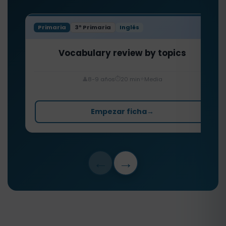
Primaria
3º Primaria
Inglés
Vocabulary review by topics
⏱️
⭐
👤
8-9 años
20 min
Media
Empezar ficha
→
←
→