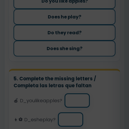
Do you like apples?
Does he play?
Do they read?
Does she sing?
5. Complete the missing letters /
Completa las letras que faltan
🍎 D_youlikeapples?
👦⚽ D_esheplay?