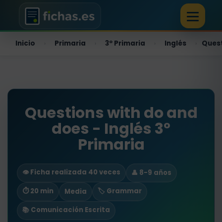
Inicio
Primaria
3º Primaria
Inglés
Quest
›
›
›
›
Questions with do and
does - Inglés 3º
Primaria
👁️ Ficha realizada 40 veces
👤 8-9 años
⏱ 20 min
🏷️ Grammar
Media
📚 Comunicación Escrita