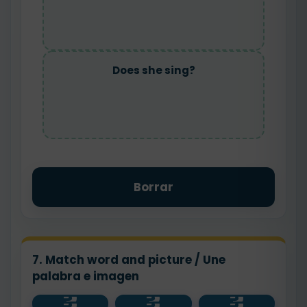
Does she sing?
Borrar
7. Match word and picture / Une
palabra e imagen
?
?
?
Does he
Do they
👦⚽
Does she
play?
read?