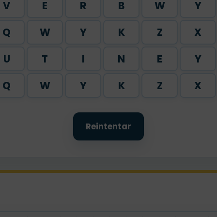
V
E
R
B
W
Y
Q
W
Y
K
Z
X
U
T
I
N
E
Y
Q
W
Y
K
Z
X
Reintentar