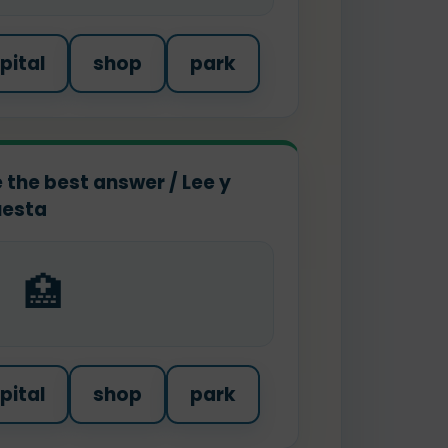
pital
shop
park
 the best answer / Lee y
uesta
🏥
pital
shop
park