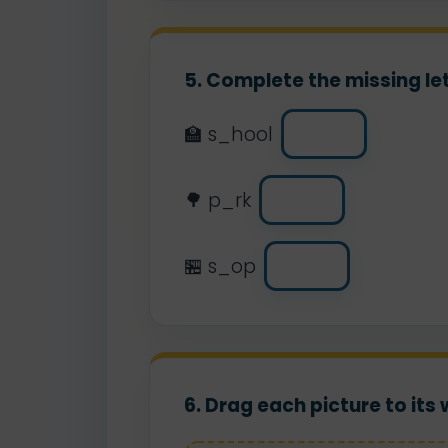
5. Complete the missing let
🏫 s_hool
🌳 p_rk
🏪 s_op
6. Drag each picture to its