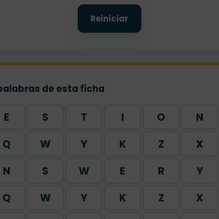
Reiniciar
palabras de esta ficha
E
S
T
I
O
N
Q
W
Y
K
Z
X
N
S
W
E
R
Y
Q
W
Y
K
Z
X