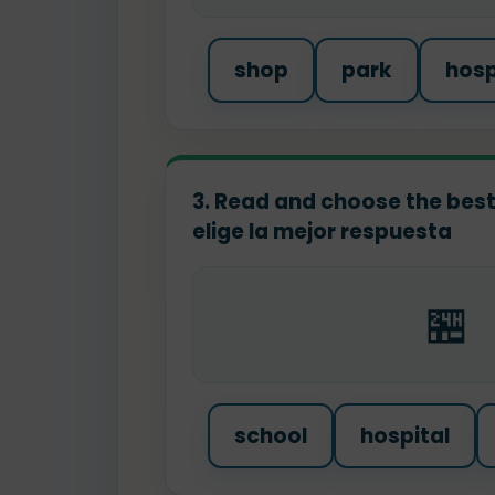
shop
park
hosp
3. Read and choose the best
elige la mejor respuesta
🏪
school
hospital