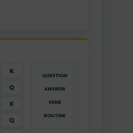
K
QUESTION
Q
ANSWER
VERB
K
ROUTINE
Q