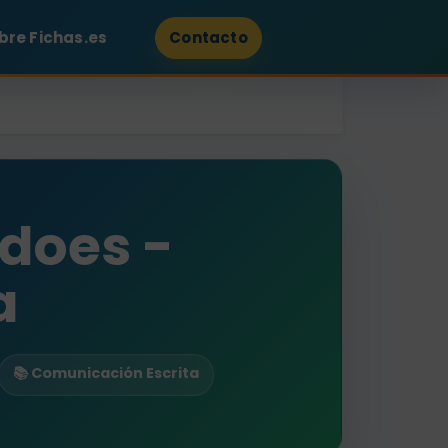
bre Fichas.es
Contacto
 does -
a
📚 Comunicación Escrita