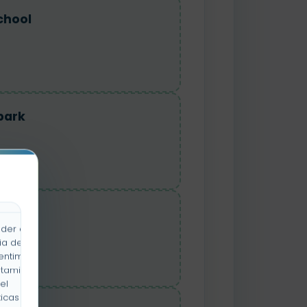
chool
park
shop
der a la
ia de
entimiento
rtamiento
el
icas y