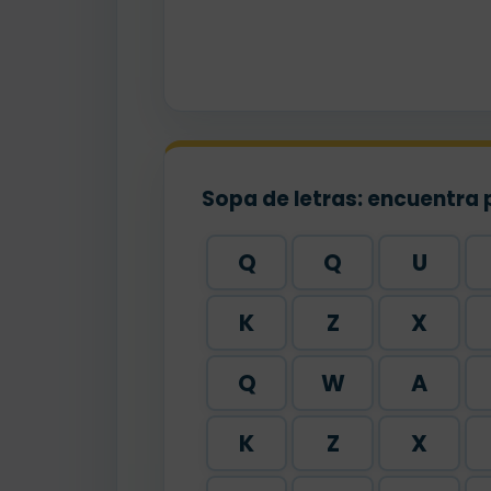
Sopa de letras: encuentra 
Q
Q
U
K
Z
X
Q
W
A
K
Z
X