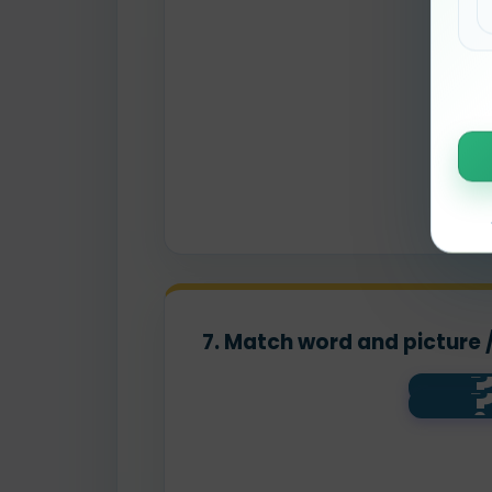
7. Match word and picture 
sh
