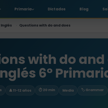
Primaria
Dictados
Blog
So
Inglés
Questions with do and does
›
ons with do and
Inglés 6º Primari
s
⏱ 20 min
🏷️ Grammar
👤 11-12 años
Media