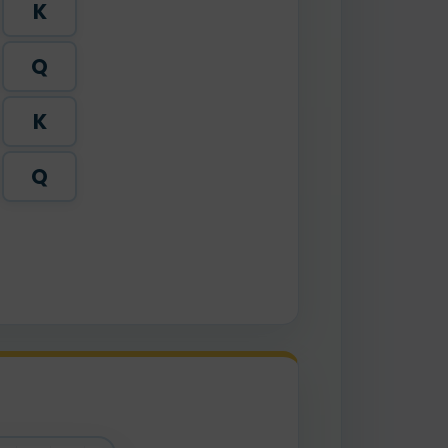
K
Q
K
Q