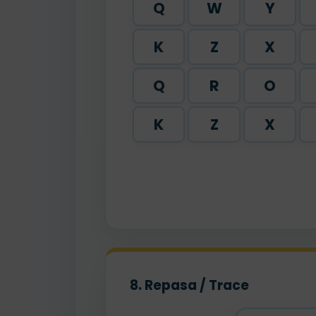
Q
W
Y
K
Z
X
Q
R
O
K
Z
X
8. Repasa / Trace