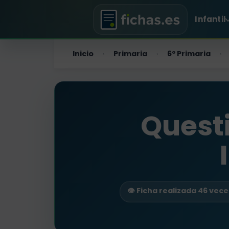
Infantil
Inicio
Primaria
6º Primaria
›
›
›
Questi
👁️ Ficha realizada 46 vece