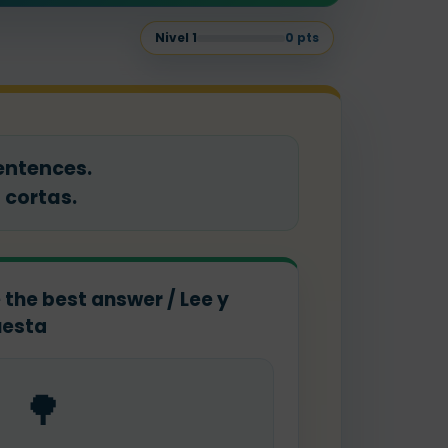
Nivel
1
0
pts
sentences.
 cortas.
 the best answer / Lee y
uesta
🌳