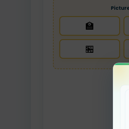
Pictur
🏫
🏪