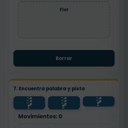
Flor
Borrar
7. Encuentra palabra y pista
?
?
?
?
?
?
feliz
contento
alto
?
?
bajo
panadero
pan
floristería
flor
Movimientos:
0