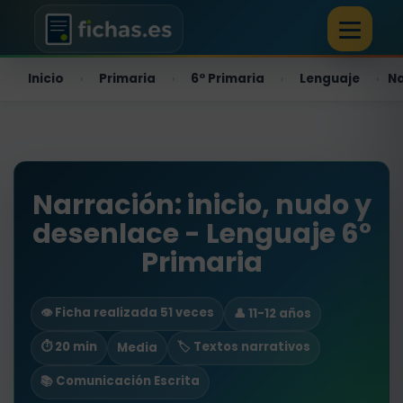
Inicio
Primaria
6º Primaria
Lenguaje
Na
›
›
›
›
Narración: inicio, nudo y
desenlace - Lenguaje 6º
Primaria
👁️ Ficha realizada 51 veces
👤 11-12 años
⏱ 20 min
🏷️ Textos narrativos
Media
📚 Comunicación Escrita