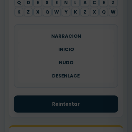
Q
D
E
S
E
N
L
A
C
E
Z
K
Z
X
Q
W
Y
K
Z
X
Q
W
NARRACION
INICIO
NUDO
DESENLACE
Reintentar