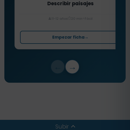
Describir paisajes
⏱️
⭐
👤
11-12 años
20 min
Fácil
Empezar ficha
→
←
→
Subir