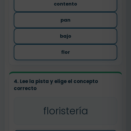
contento
pan
bajo
flor
4. Lee la pista y elige el concepto
correcto
floristería