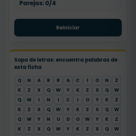
Parejas:
0/4
Reiniciar
Sopa de letras: encuentra palabras de
esta ficha
Q
N
A
R
R
A
C
I
O
N
Z
K
Z
X
Q
W
Y
K
Z
X
Q
W
Q
W
I
N
I
C
I
O
Y
K
Z
K
Z
X
Q
W
Y
K
Z
X
Q
W
Q
W
Y
N
U
D
O
W
Y
K
Z
K
Z
X
Q
W
Y
K
Z
X
Q
W