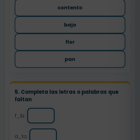
contento
bajo
flor
pan
5. Completa las letras o palabras que
faltan
f_liz
a_to