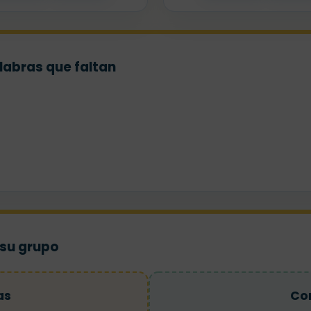
alabras que faltan
 su grupo
as
Co