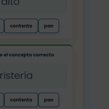
alto
contento
pan
ige el concepto correcto
oristería
contento
pan