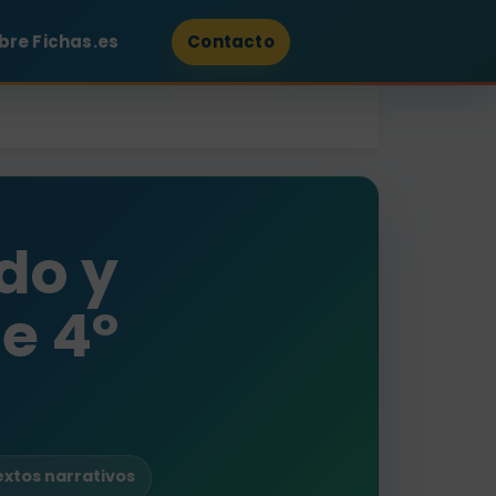
bre Fichas.es
Contacto
udo y
e 4º
Textos narrativos