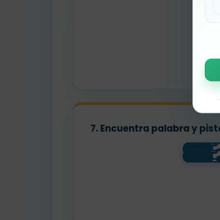
7. Encuentra palabra y pist
cont
al