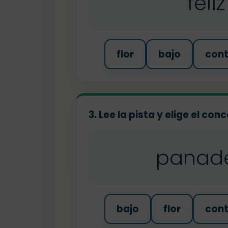
feliz
flor
bajo
con
3. Lee la pista y elige el co
panad
bajo
flor
con