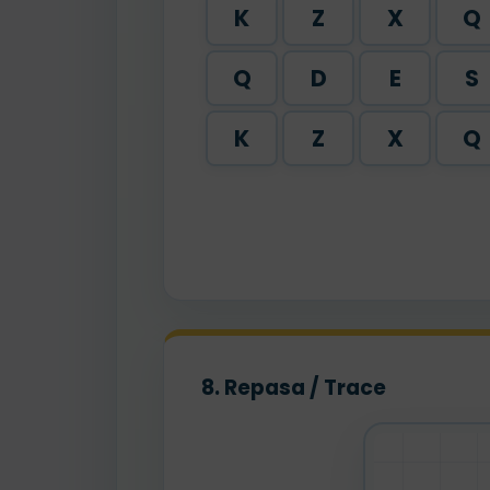
K
Z
X
Q
Q
D
E
S
K
Z
X
Q
8. Repasa / Trace