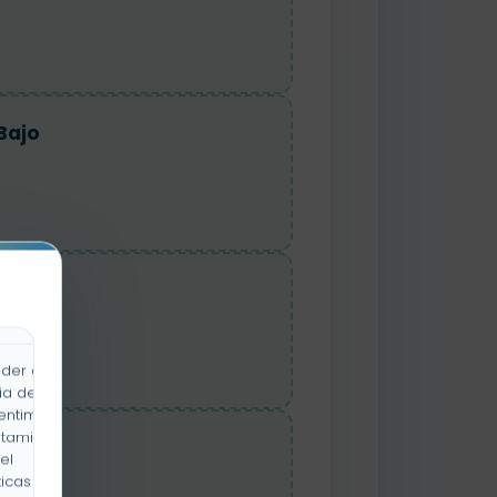
Bajo
Pan
der a la
ia de
entimiento
rtamiento
Flor
el
icas y