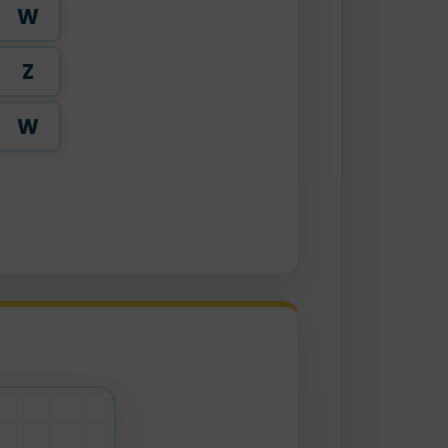
W
Z
W