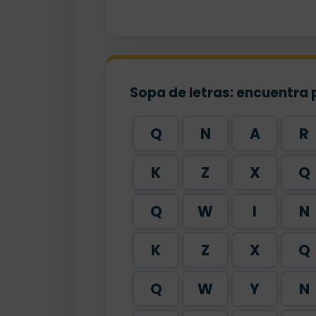
Sopa de letras: encuentra 
Q
N
A
R
K
Z
X
Q
Q
W
I
N
K
Z
X
Q
Q
W
Y
N