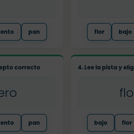
tento
pan
flor
bajo
ncepto correcto
4. Lee la pista y el
ero
fl
tento
pan
bajo
flor