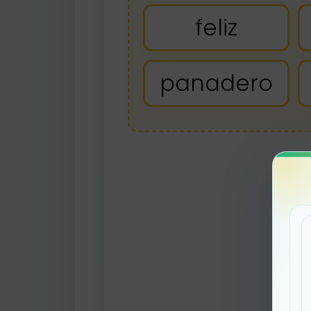
feliz
panadero