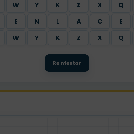
W
Y
K
Z
X
Q
E
N
L
A
C
E
W
Y
K
Z
X
Q
Reintentar