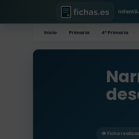
Infantil
Inicio
Primaria
4º Primaria
›
›
›
Narr
des
👁️ Ficha realiz