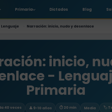
Primaria
Dictados
Blog
So
Lenguaje
Narración: inicio, nudo y desenlace
›
ación: inicio, n
enlace - Lenguaj
Primaria
ada 40 veces
⏱ 20 min
🏷️ 
👤 9-10 años
Media