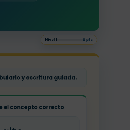
Nivel
1
0
pts
bulario y escritura guiada.
ige el concepto correcto