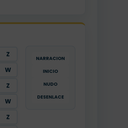
Z
NARRACION
W
INICIO
NUDO
Z
DESENLACE
W
Z