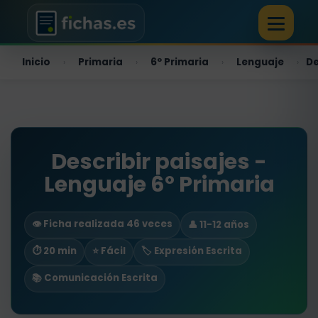
Inicio
Primaria
6º Primaria
Lenguaje
De
›
›
›
›
Describir paisajes -
Lenguaje 6º Primaria
👁️ Ficha realizada 46 veces
👤 11-12 años
⏱ 20 min
⭐ Fácil
🏷️ Expresión Escrita
📚 Comunicación Escrita