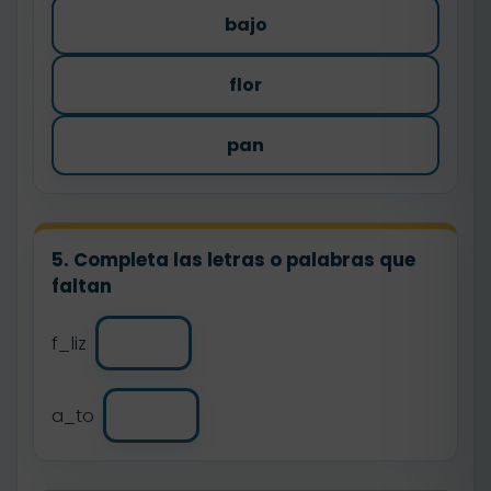
bajo
flor
pan
5. Completa las letras o palabras que
faltan
f_liz
a_to