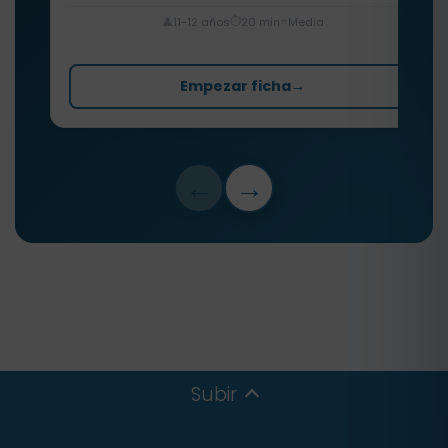
⏱️
⭐
👤
11-12 años
20 min
Media
Empezar ficha
→
←
→
Subir