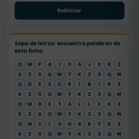
Reiniciar
Sopa de letras: encuentra palabras de
esta ficha
Q
W
P
A
I
S
A
J
E
K
Z
K
Z
X
Q
W
Y
K
Z
X
Q
W
Q
D
E
S
C
R
I
B
I
R
Z
K
Z
X
Q
W
Y
K
Z
X
Q
W
Q
W
D
E
T
A
L
L
E
K
Z
K
Z
X
Q
W
Y
K
Z
X
Q
W
Q
W
Y
L
U
G
A
R
Y
K
Z
K
Z
X
Q
W
Y
K
Z
X
Q
W