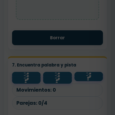
Borrar
7. Encuentra palabra y pista
?
?
?
?
?
?
contento
alto
bajo
?
?
panadero
flor
feliz
pan
floristería
Movimientos:
0
Parejas:
0/4