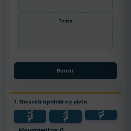
Tema
Borrar
7. Encuentra palabra y pista
?
?
?
idea
?
?
?
después
nudo
principal
?
?
tema
último
primero
inicio
final
Movimientos:
0