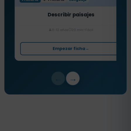
Describir paisajes
⏱️
⭐
👤
11-12 años
20 min
Fácil
Empezar ficha
→
←
→