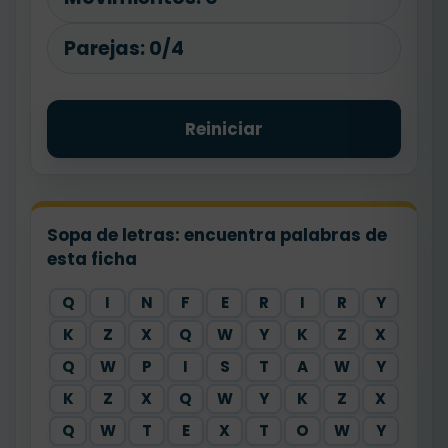
Parejas:
0/4
Reiniciar
Sopa de letras: encuentra palabras de
esta ficha
Q
I
N
F
E
R
I
R
Y
K
Z
X
Q
W
Y
K
Z
X
Q
W
P
I
S
T
A
W
Y
K
Z
X
Q
W
Y
K
Z
X
Q
W
T
E
X
T
O
W
Y