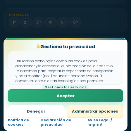
PRIMARIA
1º
2º
3º
4º
5º
6º
PROYECTO
Gestiona tu privacidad
Sobre Fichas.es
Contacto
Utilizamos tecnologías como las cookies para
almacenar y/o acceder a la información del dispositivo.
Lo hacemos para mejorar la experiencia de navegación
Política de cookies
y para mostrar (no-) anuncios personalizados. El
consentimiento a estas tecnologías nos permitirá
Declaración de privacidad
procesar datos como el comportamiento de
Gestionar los servicios
Aviso legal
navegación o los ID's únicos en este sitio. No consentir o
Aceptar
retirar el consentimiento, puede afectar negativamente a
ciertas características y funciones.
Denegar
Administrar opciones
Política de
Declaración de
Aviso Legal /
cookies
privacidad
Imprint
Nivel
1
0
pts