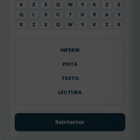
K
Z
X
Q
W
Y
K
Z
X
Q
L
E
C
T
U
R
A
Y
K
Z
X
Q
W
Y
K
Z
X
INFERIR
PISTA
TEXTO
LECTURA
Reintentar