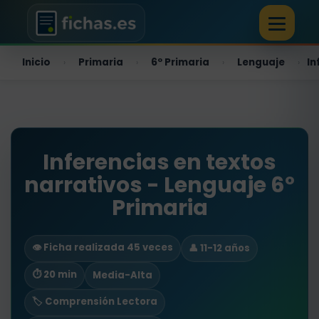
Inicio
Primaria
6º Primaria
Lenguaje
In
›
›
›
›
Inferencias en textos
narrativos - Lenguaje 6º
Primaria
👁️ Ficha realizada 45 veces
👤 11-12 años
⏱ 20 min
Media-Alta
🏷️ Comprensión Lectora