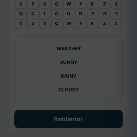
K
Z
X
Q
W
Y
K
Z
X
Q
C
L
O
U
D
Y
W
Y
K
Z
X
Q
W
Y
K
Z
X
WEATHER
SUNNY
RAINY
CLOUDY
Reintentar