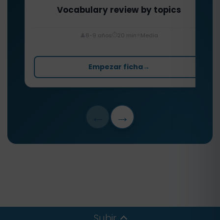
Vocabulary review by topics
⏱️
⭐
👤
8-9 años
20 min
Media
Empezar ficha
→
←
→
Subir