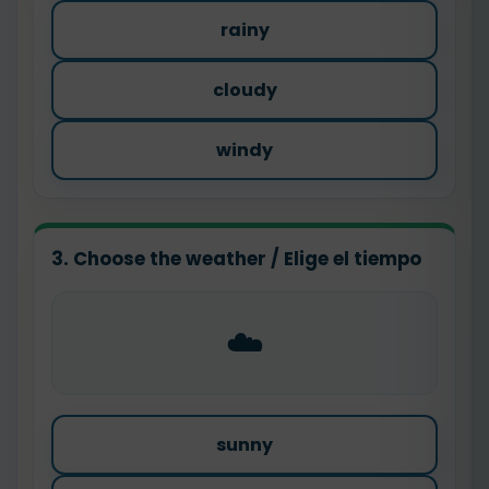
rainy
cloudy
windy
3. Choose the weather / Elige el tiempo
☁️
sunny