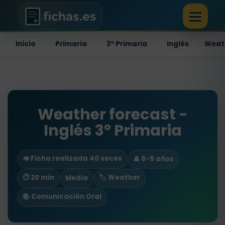
Inicio
Primaria
3º Primaria
Inglés
Weat
›
›
›
›
Weather forecast -
Inglés 3º Primaria
👁️ Ficha realizada 40 veces
👤 8-9 años
⏱ 20 min
🏷️ Weather
Media
📚 Comunicación Oral