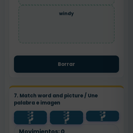
windy
Borrar
7. Match word and picture / Une
palabra e imagen
?
?
?
?
?
?
sunny
☀️
🌧️
?
?
windy
cloudy
rainy
☁️
🌬️
Movimientos:
0