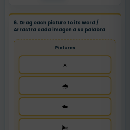
6. Drag each picture to its word /
Arrastra cada imagen a su palabra
Pictures
☀️
🌧️
☁️
🌬️