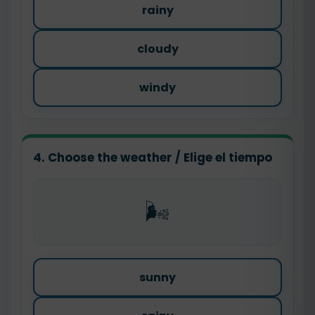
rainy
cloudy
windy
4. Choose the weather / Elige el tiempo
🌬️
sunny