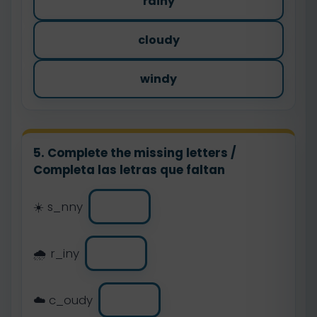
rainy
cloudy
windy
5. Complete the missing letters /
Completa las letras que faltan
☀️ s_nny
🌧️ r_iny
☁️ c_oudy