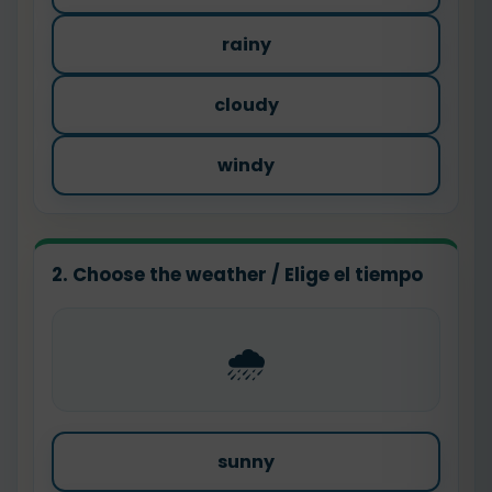
rainy
cloudy
windy
2. Choose the weather / Elige el tiempo
🌧️
sunny