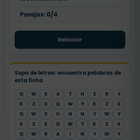
Parejas:
0/4
Reiniciar
Sopa de letras: encuentra palabras de
esta ficha
Q
W
E
A
T
H
E
R
Y
K
Z
X
Q
W
Y
K
Z
X
Q
W
S
U
N
N
Y
W
Y
K
Z
X
Q
W
Y
K
Z
X
Q
W
R
A
I
N
Y
W
Y