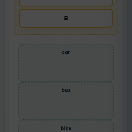
🚆
car
bus
bike