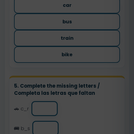
car
bus
train
bike
5. Complete the missing letters /
Completa las letras que faltan
🚗 c_r
🚌 b_s