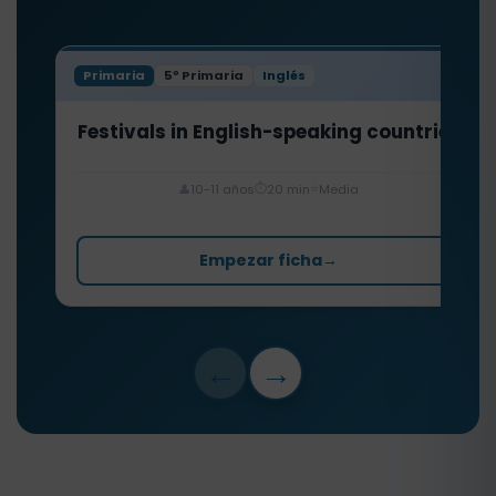
Primaria
5º Primaria
Inglés
Festivals in English-speaking countries
⏱️
⭐
👤
10-11 años
20 min
Media
Empezar ficha
→
←
→