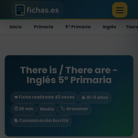
Inicio
Primaria
5º Primaria
Inglés
There
›
›
›
›
There is / There are -
Inglés 5º Primaria
👁️ Ficha realizada 43 veces
👤 10-11 años
⏱ 20 min
🏷️ Grammar
Media
📚 Comunicación Escrita