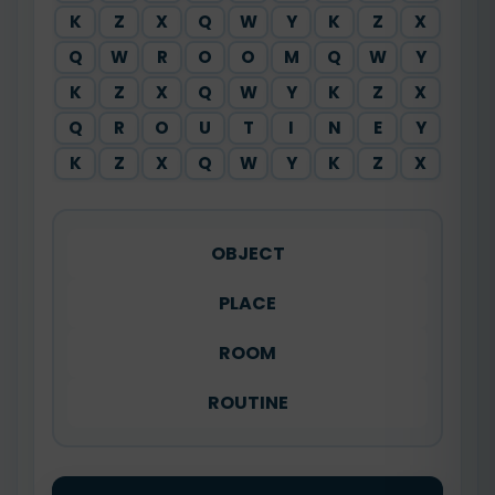
K
Z
X
Q
W
Y
K
Z
X
Q
W
R
O
O
M
Q
W
Y
K
Z
X
Q
W
Y
K
Z
X
Q
R
O
U
T
I
N
E
Y
K
Z
X
Q
W
Y
K
Z
X
OBJECT
PLACE
ROOM
ROUTINE