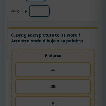
🚲 b_ke
6. Drag each picture to its word /
Arrastra cada dibujo a su palabra
Pictures
🚗
🚌
🚲