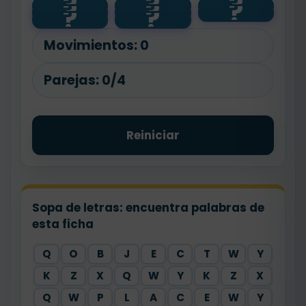
?
?
?
?
?
?
🚌
car
🚆
?
?
🚗
train
bus
bike
🚲
Movimientos:
0
Parejas:
0/4
Reiniciar
Sopa de letras: encuentra palabras de
esta ficha
Q
O
B
J
E
C
T
W
Y
K
Z
X
Q
W
Y
K
Z
X
Q
W
P
L
A
C
E
W
Y