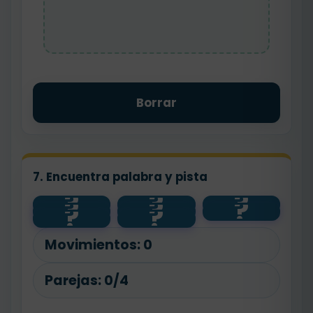
Borrar
7. Encuentra palabra y pista
?
?
?
?
?
?
feliz
contento
alto
?
?
panadero
flor
bajo
floristería
pan
Movimientos:
0
Parejas:
0/4