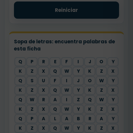
Reiniciar
Sopa de letras: encuentra palabras de
esta ficha
Q
P
R
E
F
I
J
O
Y
K
Z
X
Q
W
Y
K
Z
X
Q
S
U
F
I
J
O
W
Y
K
Z
X
Q
W
Y
K
Z
X
Q
W
R
A
I
Z
Q
W
Y
K
Z
X
Q
W
Y
K
Z
X
Q
P
A
L
A
B
R
A
Y
K
Z
X
Q
W
Y
K
Z
X