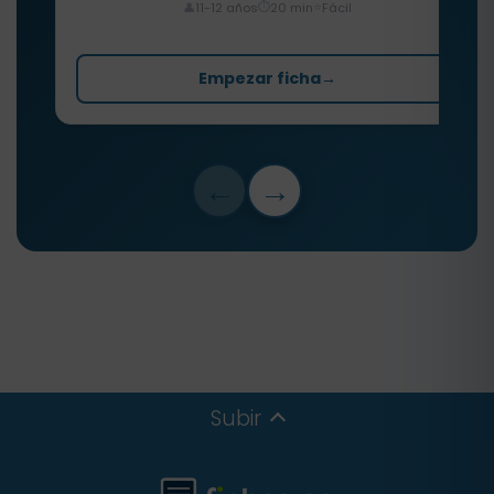
⏱️
⭐
👤
11-12 años
20 min
Fácil
Empezar ficha
→
←
→
Subir