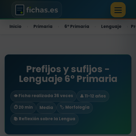
Inicio
Primaria
6º Primaria
Lenguaje
Pr
›
›
›
›
Prefijos y sufijos -
Lenguaje 6º Primaria
👁️ Ficha realizada 36 veces
👤 11-12 años
⏱ 20 min
🏷️ Morfología
Media
📚 Reflexión sobre la Lengua