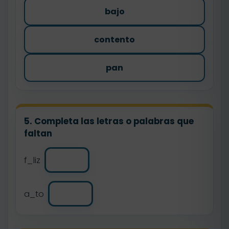
bajo
contento
pan
5. Completa las letras o palabras que
faltan
f_liz
a_to