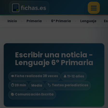
Inicio
Primaria
6º Primaria
Lenguaje
Es
›
›
›
›
Escribir una noticia -
Lenguaje 6º Primaria
👁️ Ficha realizada 38 veces
👤 11-12 años
⏱ 20 min
🏷️ Textos periodísticos
Media
📚 Comunicación Escrita