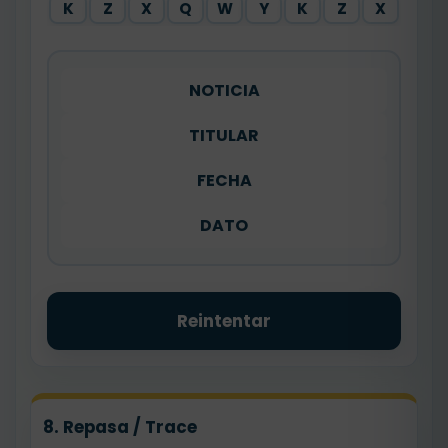
K
Z
X
Q
W
Y
K
Z
X
NOTICIA
TITULAR
FECHA
DATO
Reintentar
8. Repasa / Trace