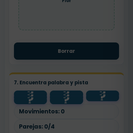
Flor
Borrar
7. Encuentra palabra y pista
?
?
?
?
?
?
feliz
contento
flor
?
?
floristería
pan
alto
panadero
bajo
Movimientos:
0
Parejas:
0/4