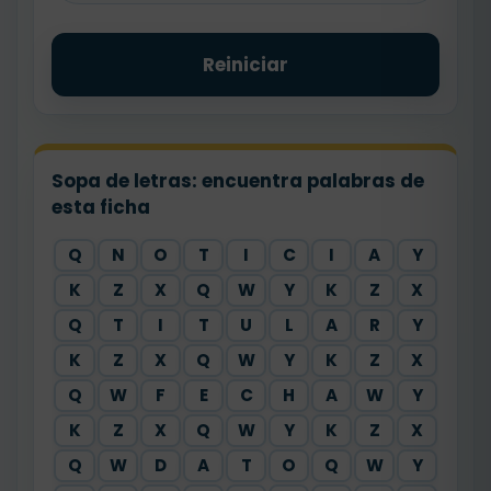
Reiniciar
Sopa de letras: encuentra palabras de
esta ficha
Q
N
O
T
I
C
I
A
Y
K
Z
X
Q
W
Y
K
Z
X
Q
T
I
T
U
L
A
R
Y
K
Z
X
Q
W
Y
K
Z
X
Q
W
F
E
C
H
A
W
Y
K
Z
X
Q
W
Y
K
Z
X
Q
W
D
A
T
O
Q
W
Y