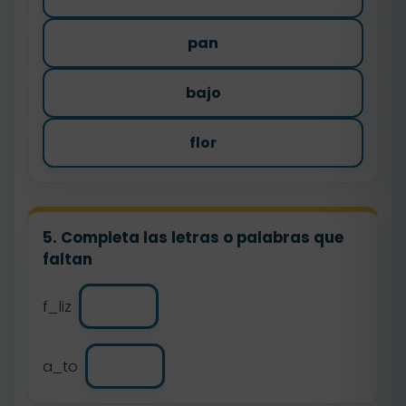
pan
bajo
flor
5. Completa las letras o palabras que
faltan
f_liz
a_to