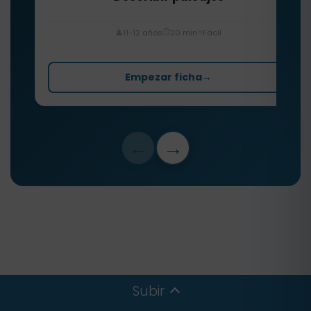
⏱️
⭐
👤
11-12 años
20 min
Fácil
Empezar ficha
→
←
→
Subir