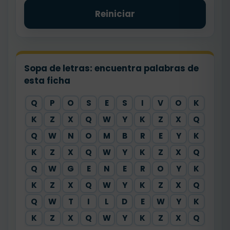
Reiniciar
Sopa de letras: encuentra palabras de
esta ficha
Q
P
O
S
E
S
I
V
O
K
K
Z
X
Q
W
Y
K
Z
X
Q
Q
W
N
O
M
B
R
E
Y
K
K
Z
X
Q
W
Y
K
Z
X
Q
Q
W
G
E
N
E
R
O
Y
K
K
Z
X
Q
W
Y
K
Z
X
Q
Q
W
T
I
L
D
E
W
Y
K
K
Z
X
Q
W
Y
K
Z
X
Q