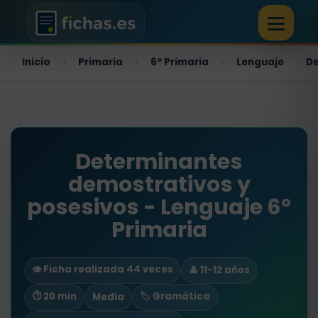
Inicio
Primaria
6º Primaria
Lenguaje
De
›
›
›
›
Determinantes
demostrativos y
posesivos - Lenguaje 6º
Primaria
👁️ Ficha realizada 44 veces
👤 11-12 años
⏱ 20 min
🏷️ Gramática
Media