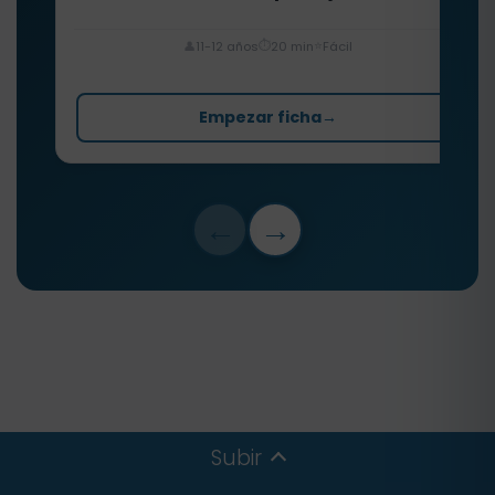
⏱️
⭐
👤
11-12 años
20 min
Fácil
Empezar ficha
→
←
→
Subir