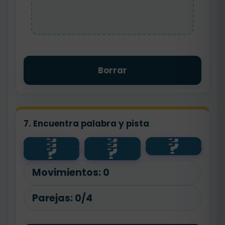
Borrar
7. Encuentra palabra y pista
?
?
?
?
?
?
casa
sustantivo
adjetivo
?
?
verbo
ella
correr
pronombr
bonito
e
Movimientos:
0
Parejas:
0/4