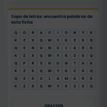
Sopa de letras: encuentra palabras de
esta ficha
Q
O
R
A
C
I
O
N
Y
K
K
Z
X
Q
W
Y
K
Z
X
Q
Q
E
N
U
N
C
I
A
R
K
K
Z
X
Q
W
Y
K
Z
X
Q
Q
P
R
E
G
U
N
T
A
K
K
Z
X
Q
W
Y
K
Z
X
Q
Q
E
X
C
L
A
M
A
R
K
K
Z
X
Q
W
Y
K
Z
X
Q
ORACION