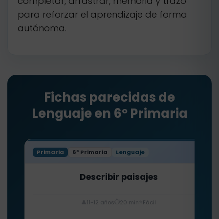
completar, arrastrar, memoria y trazo
para reforzar el aprendizaje de forma
autónoma.
Fichas parecidas de
Lenguaje en 6º Primaria
Primaria
6º Primaria
Lenguaje
Describir paisajes
⏱️
⭐
👤
11-12 años
20 min
Fácil