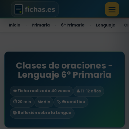
Inicio
Primaria
6º Primaria
Lenguaje
Cl
›
›
›
›
Clases de oraciones -
Lenguaje 6º Primaria
👁️ Ficha realizada 40 veces
👤 11-12 años
⏱ 20 min
🏷️ Gramática
Media
📚 Reflexión sobre la Lengua