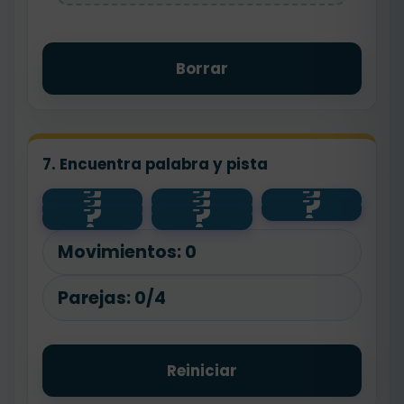
Borrar
7. Encuentra palabra y pista
?
?
?
?
?
?
feliz
pan
flor
?
?
floristería
panadero
contento
bajo
alto
Movimientos:
0
Parejas:
0/4
Reiniciar