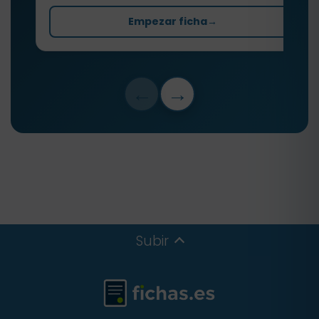
Empezar ficha
→
←
→
Subir