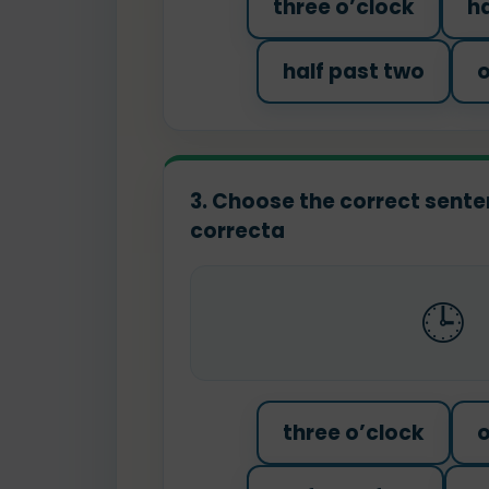
three o’clock
ha
half past two
o
3. Choose the correct senten
correcta
🕒
three o’clock
o