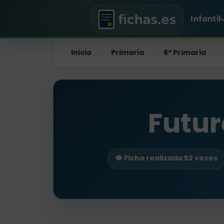
Infantil
Inicio
Primaria
6º Primaria
›
›
›
Futur
👁️ Ficha realizada 52 veces