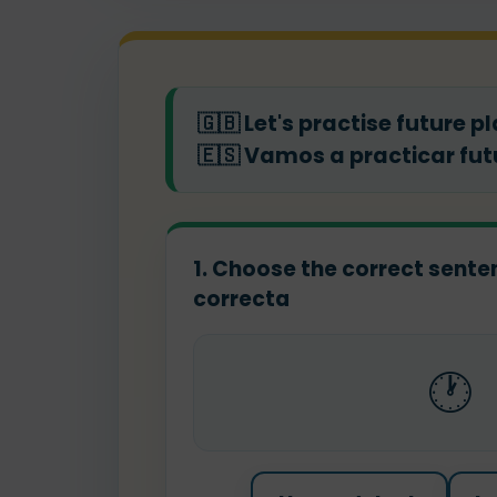
🇬🇧
Let's practise future p
🇪🇸
Vamos a practicar futu
1. Choose the correct sentenc
correcta
🕐