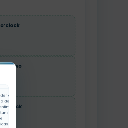
 o’clock
 past two
der a la
ia de
e o’clock
entimiento
rtamiento
el
icas y