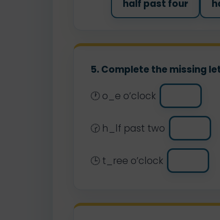
half past four
h
5. Complete the missing let
🕐 o_e o’clock
🕝 h_lf past two
🕒 t_ree o’clock