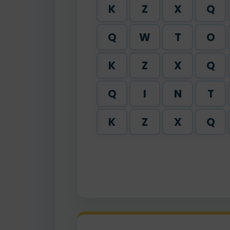
K
Z
X
Q
Q
W
T
O
K
Z
X
Q
Q
I
N
T
K
Z
X
Q