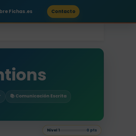
bre Fichas.es
Contacto
ntions
r
📚 Comunicación Escrita
Nivel
1
0
pts