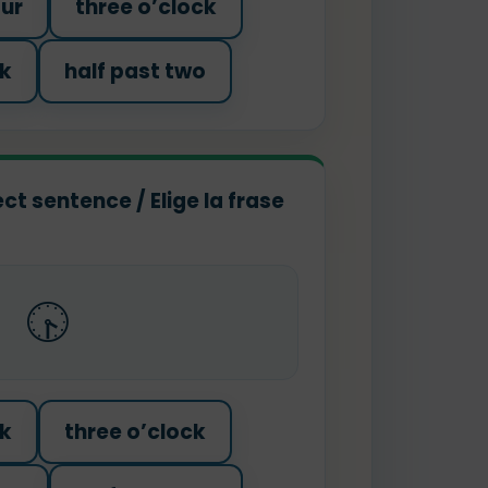
our
three o’clock
ck
half past two
ct sentence / Elige la frase
🕟
ck
three o’clock