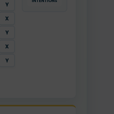
INTENTIONS
Y
X
Y
X
Y