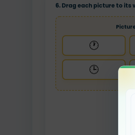
6. Drag each picture to its
Pictur
🕐
🕒