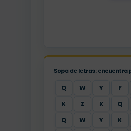
Sopa de letras: encuentra 
Q
W
Y
F
K
Z
X
Q
Q
W
Y
K