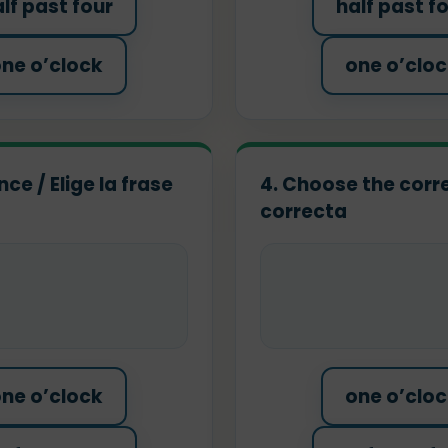
lf past four
half past f
ne o’clock
one o’clo
ce / Elige la frase
4. Choose the corre
correcta
ne o’clock
one o’clo