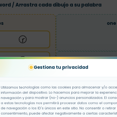
 word / Arrastra cada dibujo a su palabra
es
one
🕝
🕟
half
Gestiona tu privacidad
Utilizamos tecnologías como las cookies para almacenar y/o acce
información del dispositivo. Lo hacemos para mejorar la experienc
thre
navegación y para mostrar (no-) anuncios personalizados. El cons
a estas tecnologías nos permitirá procesar datos como el compo
de navegación o los ID's únicos en este sitio. No consentir o retirar 
consentimiento, puede afectar negativamente a ciertas característ