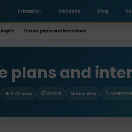
Primaria
Dictados
Blog
So
Inglés
Future plans and intentions
›
e plans and inte
⏱ 20 min
🏷️ Gramma
👤 11-12 años
Media-Alta