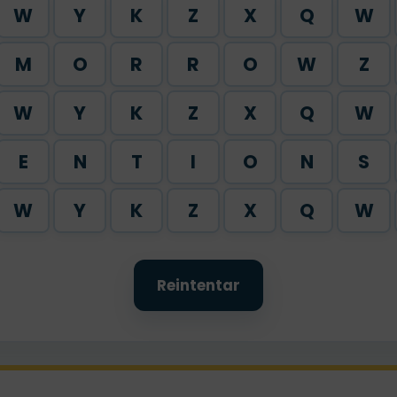
W
Y
K
Z
X
Q
W
M
O
R
R
O
W
Z
W
Y
K
Z
X
Q
W
E
N
T
I
O
N
S
W
Y
K
Z
X
Q
W
Reintentar