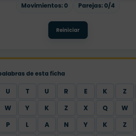
Movimientos:
0
Parejas:
0/4
Reiniciar
palabras de esta ficha
U
T
U
R
E
K
Z
W
Y
K
Z
X
Q
W
P
L
A
N
Y
K
Z