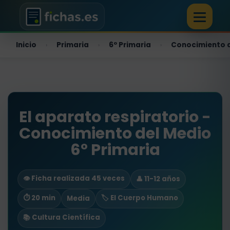
Inicio
Primaria
6º Primaria
Conocimiento 
›
›
›
El aparato respiratorio -
Conocimiento del Medio
6º Primaria
👁️ Ficha realizada 45 veces
👤 11-12 años
⏱ 20 min
🏷️ El Cuerpo Humano
Media
📚 Cultura Científica