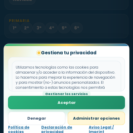
PRIMARIA
1º
2º
3º
4º
5º
6º
PROYECTO
Gestiona tu privacidad
Sobre Fichas.es
Contacto
Utilizamos tecnologías como las cookies para
almacenar y/o acceder a la información del dispositivo.
Lo hacemos para mejorar la experiencia de navegación
Política de cookies
y para mostrar (no-) anuncios personalizados. El
consentimiento a estas tecnologías nos permitirá
Declaración de privacidad
procesar datos como el comportamiento de
Gestionar los servicios
Aviso legal
navegación o los ID's únicos en este sitio. No consentir o
Aceptar
retirar el consentimiento, puede afectar negativamente a
ciertas características y funciones.
Denegar
Administrar opciones
Política de
Declaración de
Aviso Legal /
cookies
privacidad
Imprint