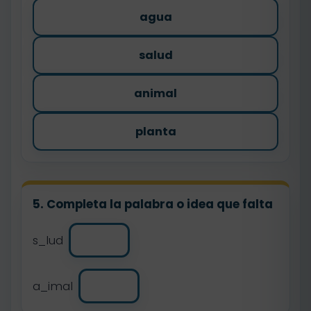
agua
salud
animal
planta
5. Completa la palabra o idea que falta
s_lud
a_imal