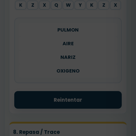
K
Z
X
Q
W
Y
K
Z
X
PULMON
AIRE
NARIZ
OXIGENO
Reintentar
8. Repasa / Trace