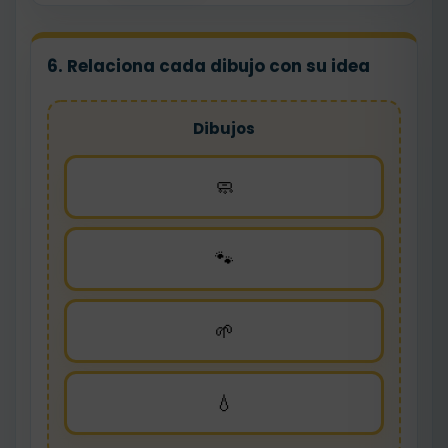
6. Relaciona cada dibujo con su idea
Dibujos
🧼
🐾
🌱
💧