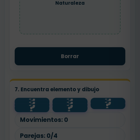
Naturaleza
Borrar
7. Encuentra elemento y dibujo
?
?
?
?
?
?
🌱
agua
salud
?
?
🧼
animal
planta
🐾
💧
Movimientos:
0
Parejas:
0/4