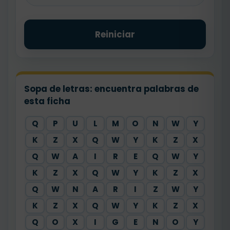
Reiniciar
Sopa de letras: encuentra palabras de
esta ficha
Q
P
U
L
M
O
N
W
Y
K
Z
X
Q
W
Y
K
Z
X
Q
W
A
I
R
E
Q
W
Y
K
Z
X
Q
W
Y
K
Z
X
Q
W
N
A
R
I
Z
W
Y
K
Z
X
Q
W
Y
K
Z
X
Q
O
X
I
G
E
N
O
Y