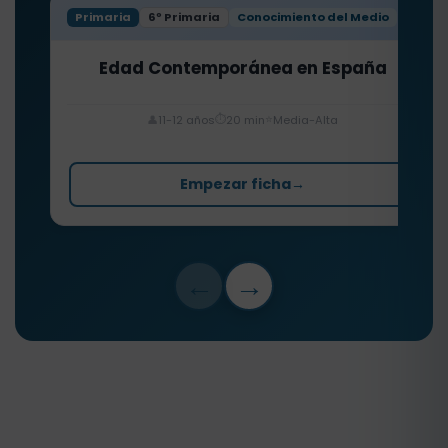
Primaria
6º Primaria
Conocimiento del Medio
Edad Contemporánea en España
⏱️
⭐
👤
11-12 años
20 min
Media-Alta
Empezar ficha
→
←
→