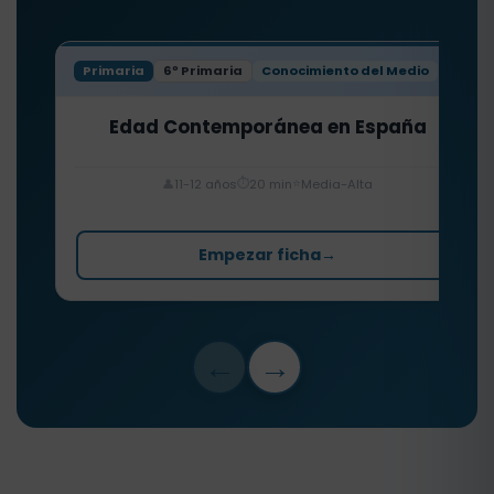
Primaria
6º Primaria
Conocimiento del Medio
Edad Contemporánea en España
⏱️
⭐
👤
11-12 años
20 min
Media-Alta
Empezar ficha
→
←
→