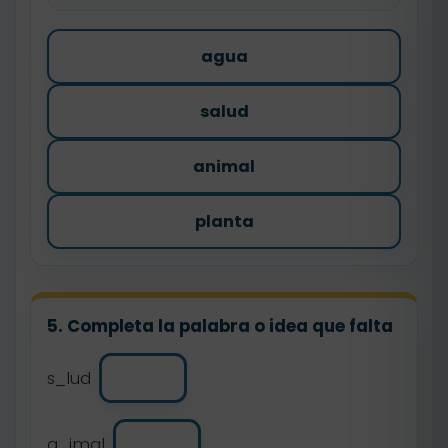
agua
salud
animal
planta
5. Completa la palabra o idea que falta
s_lud
a_imal