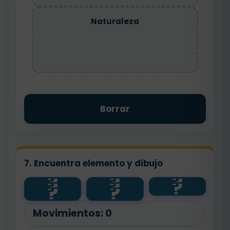
Naturaleza
Borrar
7. Encuentra elemento y dibujo
?
?
?
?
?
?
🐾
💧
🧼
?
?
🌱
salud
planta
agua
animal
Movimientos:
0