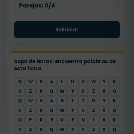
Parejas:
0/4
Reiniciar
Sopa de letras: encuentra palabras de
esta ficha
Q
W
S
A
L
U
D
W
Y
K
K
Z
X
Q
W
Y
K
Z
X
Q
Q
W
H
A
B
I
T
O
Y
K
K
Z
X
Q
W
Y
K
Z
X
Q
Q
P
R
E
V
E
N
I
R
K
K
Z
X
Q
W
Y
K
Z
X
Q