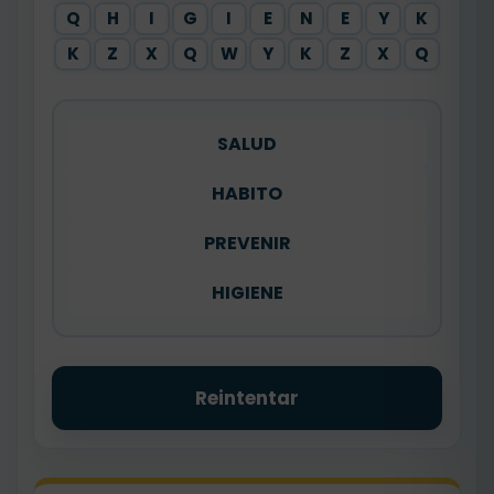
Q
H
I
G
I
E
N
E
Y
K
K
Z
X
Q
W
Y
K
Z
X
Q
SALUD
HABITO
PREVENIR
HIGIENE
Reintentar