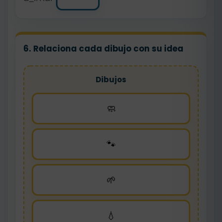
6. Relaciona cada dibujo con su idea
Dibujos
🧼
🐾
🌱
💧