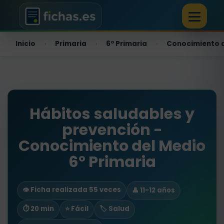
Inicio
Primaria
6º Primaria
Conocimiento 
›
›
›
Hábitos saludables y
prevención -
Conocimiento del Medio
6º Primaria
👁️ Ficha realizada 55 veces
👤 11-12 años
⏱ 20 min
⭐ Fácil
🏷️ Salud