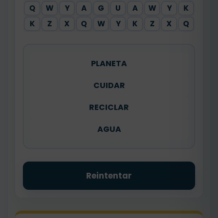
Q
W
Y
A
G
U
A
W
Y
K
K
Z
X
Q
W
Y
K
Z
X
Q
PLANETA
CUIDAR
RECICLAR
AGUA
Reintentar