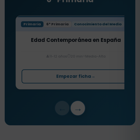
Primaria
6º Primaria
Conocimiento del Medio
Edad Contemporánea en España
⏱️
⭐
👤
11-12 años
20 min
Media-Alta
Empezar ficha
→
←
→