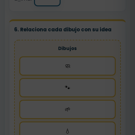
6. Relaciona cada dibujo con su idea
Dibujos
🧼
🐾
🌱
💧