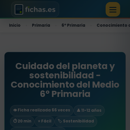
Inicio
Primaria
6º Primaria
Conocimiento 
›
›
›
Cuidado del planeta y
sostenibilidad -
Conocimiento del Medio
6º Primaria
👁️ Ficha realizada 66 veces
👤 11-12 años
⏱ 20 min
⭐ Fácil
🏷️ Sostenibilidad