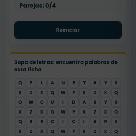
Parejas:
0/4
Reiniciar
Sopa de letras: encuentra palabras de
esta ficha
Q
P
L
A
N
E
T
A
Y
K
K
Z
X
Q
W
Y
K
Z
X
Q
Q
W
C
U
I
D
A
R
Y
K
K
Z
X
Q
W
Y
K
Z
X
Q
Q
R
E
C
I
C
L
A
R
K
K
Z
X
Q
W
Y
K
Z
X
Q