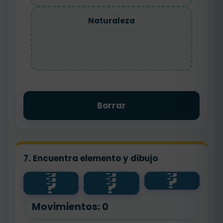
Naturaleza
Borrar
7. Encuentra elemento y dibujo
?
?
?
?
?
?
salud
agua
🐾
?
?
🌱
💧
🧼
animal
planta
Movimientos:
0