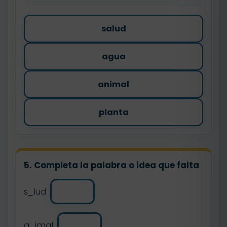
salud
agua
animal
planta
5. Completa la palabra o idea que falta
s_lud
a_imal