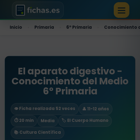
Inicio
Primaria
6º Primaria
Conocimiento 
›
›
›
El aparato digestivo -
Conocimiento del Medio
6º Primaria
👁️ Ficha realizada 52 veces
👤 11-12 años
⏱ 20 min
🏷️ El Cuerpo Humano
Media
📚 Cultura Científica