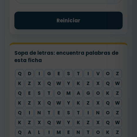
Reiniciar
Sopa de letras: encuentra palabras de
esta ficha
Q
D
I
G
E
S
T
I
V
O
Z
K
Z
X
Q
W
Y
K
Z
X
Q
W
Q
E
S
T
O
M
A
G
O
K
Z
K
Z
X
Q
W
Y
K
Z
X
Q
W
Q
I
N
T
E
S
T
I
N
O
Z
K
Z
X
Q
W
Y
K
Z
X
Q
W
Q
A
L
I
M
E
N
T
O
K
Z