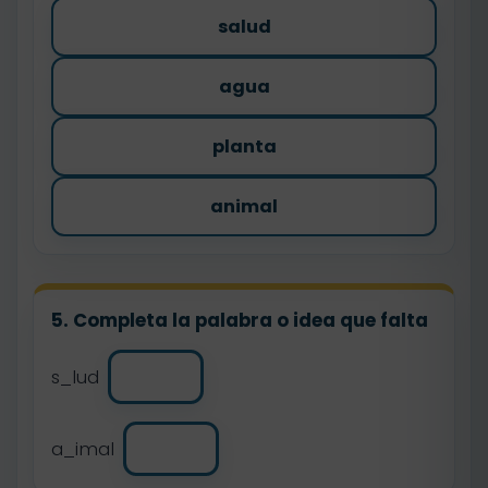
salud
agua
planta
animal
5. Completa la palabra o idea que falta
s_lud
a_imal