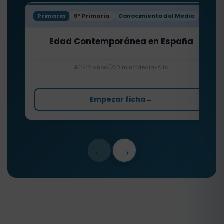
Primaria
6º Primaria
Conocimiento del Medio
Edad Contemporánea en España
⏱️
⭐
👤
11-12 años
20 min
Media-Alta
Empezar ficha
→
←
→