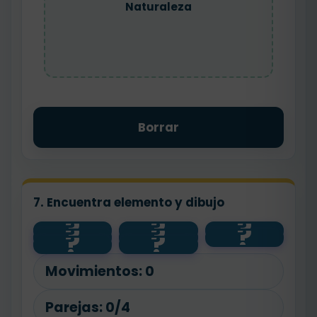
Naturaleza
Borrar
7. Encuentra elemento y dibujo
?
?
?
?
?
?
🌱
salud
💧
?
?
planta
animal
🐾
🧼
agua
Movimientos:
0
Parejas:
0/4