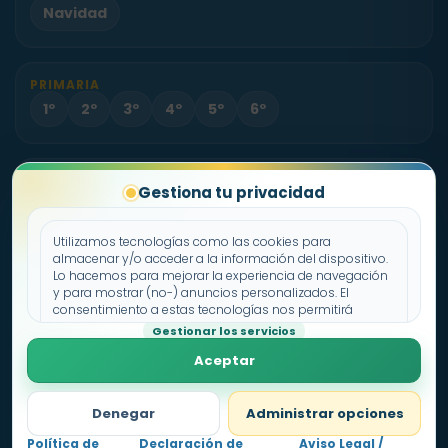
Navidad
PRIMARIA
1º
2º
3º
4º
5º
6º
PROYECTO
Gestiona tu privacidad
Sobre Fichas.es
Contacto
Utilizamos tecnologías como las cookies para
almacenar y/o acceder a la información del dispositivo.
Lo hacemos para mejorar la experiencia de navegación
Política de cookies
y para mostrar (no-) anuncios personalizados. El
consentimiento a estas tecnologías nos permitirá
Declaración de privacidad
procesar datos como el comportamiento de
Gestionar los servicios
Aviso legal
navegación o los ID's únicos en este sitio. No consentir o
Aceptar
retirar el consentimiento, puede afectar negativamente a
ciertas características y funciones.
Denegar
Administrar opciones
Política de
Declaración de
Aviso Legal /