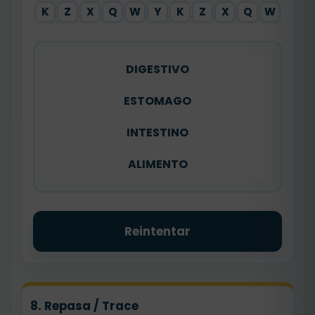
K
Z
X
Q
W
Y
K
Z
X
Q
W
DIGESTIVO
ESTOMAGO
INTESTINO
ALIMENTO
Reintentar
8. Repasa / Trace