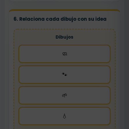
6. Relaciona cada dibujo con su idea
Dibujos
🧼
🐾
🌱
💧