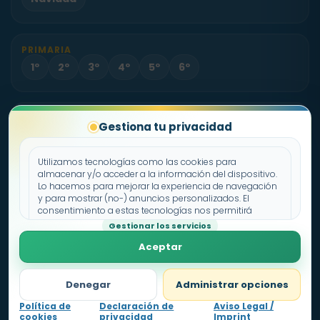
PRIMARIA
1º
2º
3º
4º
5º
6º
PROYECTO
Gestiona tu privacidad
Sobre Fichas.es
Contacto
Utilizamos tecnologías como las cookies para
almacenar y/o acceder a la información del dispositivo.
Lo hacemos para mejorar la experiencia de navegación
Política de cookies
y para mostrar (no-) anuncios personalizados. El
consentimiento a estas tecnologías nos permitirá
Declaración de privacidad
procesar datos como el comportamiento de
Gestionar los servicios
Aviso legal
navegación o los ID's únicos en este sitio. No consentir o
Aceptar
retirar el consentimiento, puede afectar negativamente a
ciertas características y funciones.
Denegar
Administrar opciones
Política de
Declaración de
Aviso Legal /
cookies
privacidad
Imprint