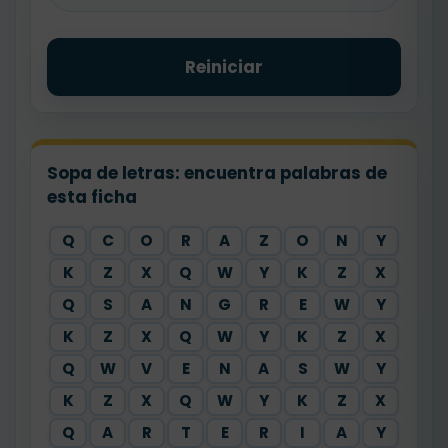
Reiniciar
Sopa de letras: encuentra palabras de
esta ficha
Q
C
O
R
A
Z
O
N
Y
K
Z
X
Q
W
Y
K
Z
X
Q
S
A
N
G
R
E
W
Y
K
Z
X
Q
W
Y
K
Z
X
Q
W
V
E
N
A
S
W
Y
K
Z
X
Q
W
Y
K
Z
X
Q
A
R
T
E
R
I
A
Y