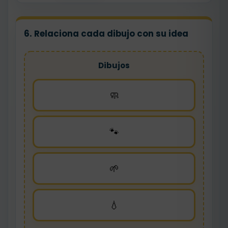
6. Relaciona cada dibujo con su idea
Dibujos
🧼
🐾
🌱
💧