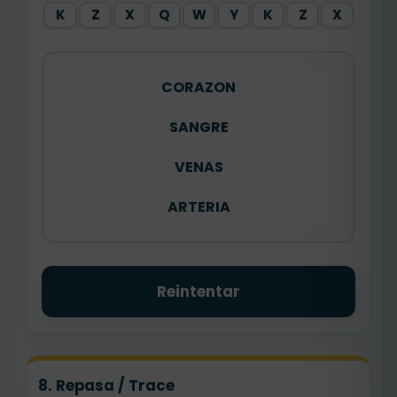
K
Z
X
Q
W
Y
K
Z
X
CORAZON
SANGRE
VENAS
ARTERIA
Reintentar
8. Repasa / Trace