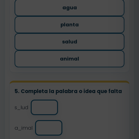
agua
planta
salud
animal
5. Completa la palabra o idea que falta
s_lud
a_imal