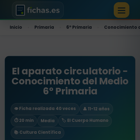
Inicio
Primaria
6º Primaria
Conocimiento 
›
›
›
El aparato circulatorio -
Conocimiento del Medio
6º Primaria
👁️ Ficha realizada 40 veces
👤 11-12 años
⏱ 20 min
🏷️ El Cuerpo Humano
Media
📚 Cultura Científica