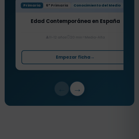
Primaria
6º Primaria
Conocimiento del Medio
Edad Contemporánea en España
⏱️
⭐
👤
11-12 años
20 min
Media-Alta
Empezar ficha
→
←
→