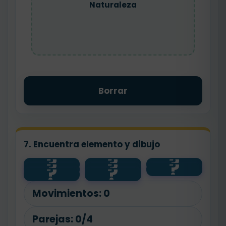
Naturaleza
Borrar
7. Encuentra elemento y dibujo
?
?
?
?
?
?
agua
🧼
💧
?
?
🌱
🐾
salud
planta
animal
Movimientos:
0
Parejas:
0/4