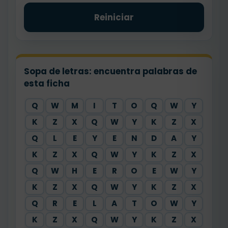
Reiniciar
Sopa de letras: encuentra palabras de
esta ficha
Q
W
M
I
T
O
Q
W
Y
K
Z
X
Q
W
Y
K
Z
X
Q
L
E
Y
E
N
D
A
Y
K
Z
X
Q
W
Y
K
Z
X
Q
W
H
E
R
O
E
W
Y
K
Z
X
Q
W
Y
K
Z
X
Q
R
E
L
A
T
O
W
Y
K
Z
X
Q
W
Y
K
Z
X