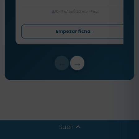
⏱️
⭐
👤
10-11 años
20 min
Fácil
Empezar ficha
→
←
→
Subir