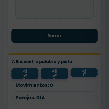
Borrar
7. Encuentra palabra y pista
?
?
?
?
?
?
floristería
contento
feliz
?
?
pan
flor
alto
panadero
bajo
Movimientos:
0
Parejas:
0/4