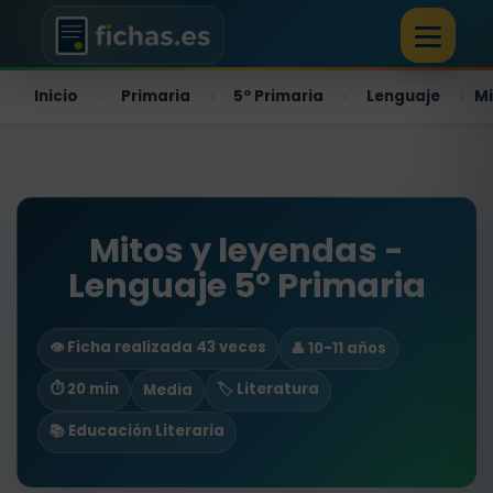
Inicio
Primaria
5º Primaria
Lenguaje
Mi
›
›
›
›
Mitos y leyendas -
Lenguaje 5º Primaria
👁️ Ficha realizada 43 veces
👤 10-11 años
⏱ 20 min
🏷️ Literatura
Media
📚 Educación Literaria