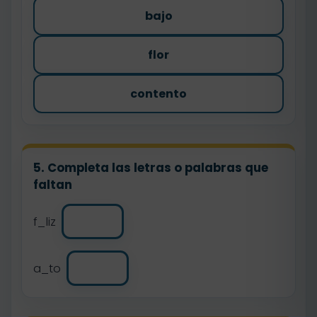
bajo
flor
contento
5. Completa las letras o palabras que
faltan
f_liz
a_to