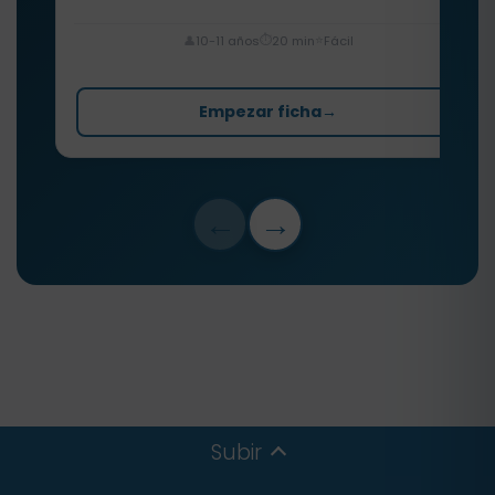
⏱️
⭐
👤
10-11 años
20 min
Fácil
Empezar ficha
→
←
→
Subir