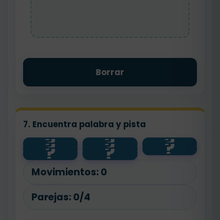
Borrar
7. Encuentra palabra y pista
?
?
?
?
?
?
bajo
feliz
contento
?
?
panadero
alto
pan
floristería
flor
Movimientos:
0
Parejas:
0/4