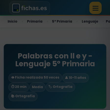
Inicio
Primaria
5º Primaria
Lenguaje
Pa
›
›
›
›
Palabras con ll e y -
Lenguaje 5º Primaria
👁️ Ficha realizada 50 veces
👤 10-11 años
⏱ 20 min
🏷️ Ortografía
Media
📚 Ortografía