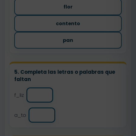
flor
contento
pan
5. Completa las letras o palabras que
faltan
f_liz
a_to