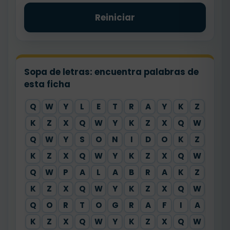
Reiniciar
Sopa de letras: encuentra palabras de
esta ficha
Q
W
Y
L
E
T
R
A
Y
K
Z
X
K
Z
X
Q
W
Y
K
Z
X
Q
W
Y
Q
W
Y
S
O
N
I
D
O
K
Z
X
K
Z
X
Q
W
Y
K
Z
X
Q
W
Y
Q
W
P
A
L
A
B
R
A
K
Z
X
K
Z
X
Q
W
Y
K
Z
X
Q
W
Y
Q
O
R
T
O
G
R
A
F
I
A
X
K
Z
X
Q
W
Y
K
Z
X
Q
W
Y