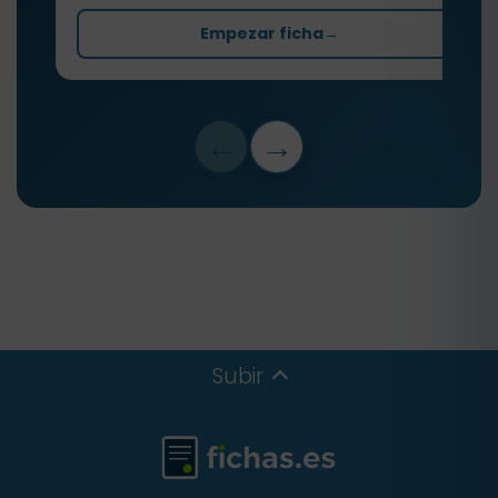
Empezar ficha
→
←
→
Subir