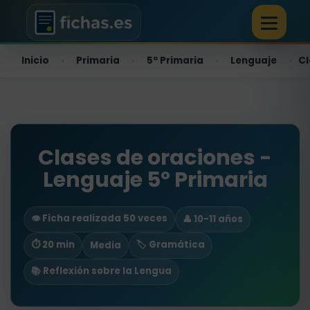
Inicio
Primaria
5º Primaria
Lenguaje
Cl
›
›
›
›
Clases de oraciones -
Lenguaje 5º Primaria
👁️ Ficha realizada 50 veces
👤 10-11 años
⏱ 20 min
🏷️ Gramática
Media
📚 Reflexión sobre la Lengua