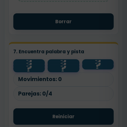
Borrar
7. Encuentra palabra y pista
?
?
?
?
?
?
flor
feliz
contento
?
?
bajo
panadero
alto
floristería
pan
Movimientos:
0
Parejas:
0/4
Reiniciar