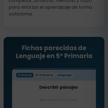
completar, arrastrar, memoria y trazo
para reforzar el aprendizaje de forma
autónoma.
Fichas parecidas de
Lenguaje en 5º Primaria
Primaria
5º Primaria
Lenguaje
Describir paisajes
⏱️
⭐
👤
10-11 años
20 min
Fácil