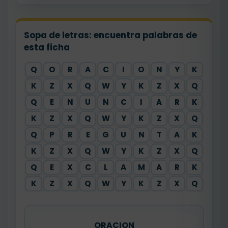
Sopa de letras: encuentra palabras de
esta ficha
Q
O
R
A
C
I
O
N
Y
K
K
Z
X
Q
W
Y
K
Z
X
Q
Q
E
N
U
N
C
I
A
R
K
K
Z
X
Q
W
Y
K
Z
X
Q
Q
P
R
E
G
U
N
T
A
K
K
Z
X
Q
W
Y
K
Z
X
Q
Q
E
X
C
L
A
M
A
R
K
K
Z
X
Q
W
Y
K
Z
X
Q
ORACION