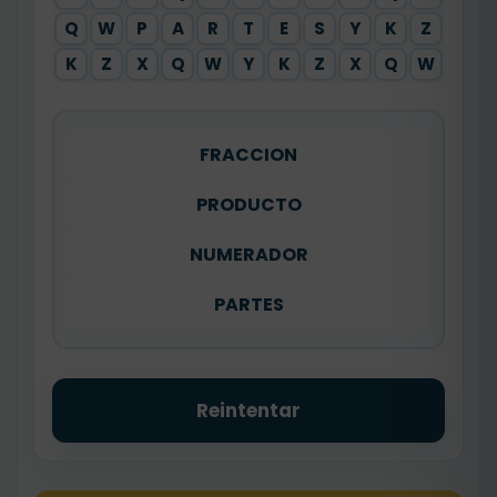
Q
W
P
A
R
T
E
S
Y
K
Z
K
Z
X
Q
W
Y
K
Z
X
Q
W
FRACCION
PRODUCTO
NUMERADOR
PARTES
Reintentar