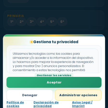
PRIMARIA
1º
2º
3º
4º
5º
6º
PROYECTO
Gestiona tu privacidad
Sobre Fichas.es
Contacto
Utilizamos tecnologías como las cookies para
almacenar y/o acceder a la información del dispositivo.
Lo hacemos para mejorar la experiencia de navegación
Política de cookies
y para mostrar (no-) anuncios personalizados. El
consentimiento a estas tecnologías nos permitirá
Declaración de privacidad
procesar datos como el comportamiento de
Gestionar los servicios
Aviso legal
navegación o los ID's únicos en este sitio. No consentir o
Aceptar
retirar el consentimiento, puede afectar negativamente a
ciertas características y funciones.
Denegar
Administrar opciones
Política de
Declaración de
Aviso Legal /
cookies
privacidad
Imprint
Nivel
1
0
pts