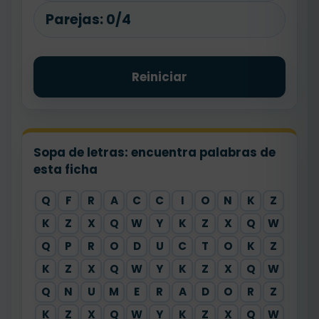
Parejas:
0/4
Reiniciar
Sopa de letras: encuentra palabras de
esta ficha
Q
F
R
A
C
C
I
O
N
K
Z
K
Z
X
Q
W
Y
K
Z
X
Q
W
Q
P
R
O
D
U
C
T
O
K
Z
K
Z
X
Q
W
Y
K
Z
X
Q
W
Q
N
U
M
E
R
A
D
O
R
Z
K
Z
X
Q
W
Y
K
Z
X
Q
W