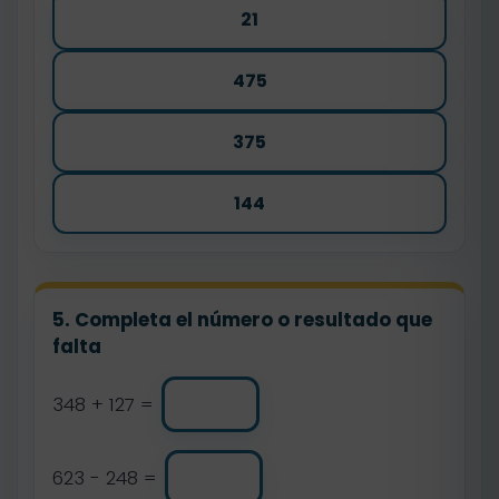
21
475
375
144
5. Completa el número o resultado que
falta
348 + 127 =
623 - 248 =