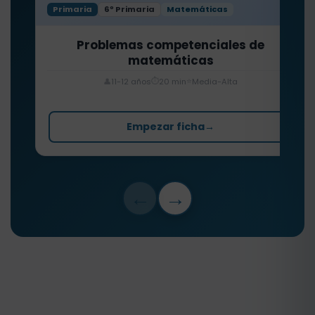
Primaria
6º Primaria
Matemáticas
Problemas competenciales de
matemáticas
⏱️
⭐
👤
11-12 años
20 min
Media-Alta
Empezar ficha
→
←
→