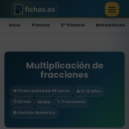
Inicio
Primaria
6º Primaria
Matemáticas
›
›
›
Multiplicación de
fracciones
👁️ Ficha realizada 49 veces
👤 11-12 años
⏱ 20 min
🏷️ Fracciones
Media
📚 Sentido Numérico