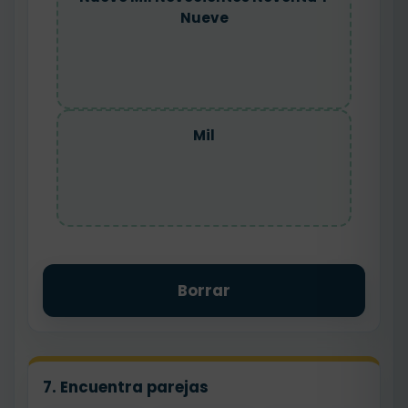
Nueve
Mil
Borrar
7. Encuentra parejas
tres mil
nueve mil