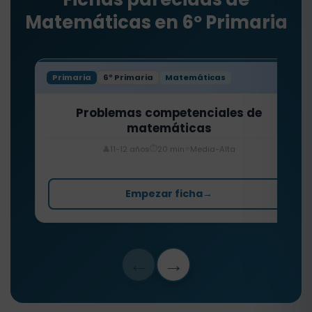
Matemáticas en 6º Primaria
Primaria
6º Primaria
Matemáticas
Problemas competenciales de
matemáticas
⏱️
⭐
👤
11-12 años
20 min
Media-Alta
Empezar ficha
→
←
→