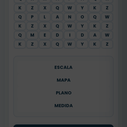
K
Z
X
Q
W
Y
K
Z
Q
P
L
A
N
O
Q
W
K
Z
X
Q
W
Y
K
Z
Q
M
E
D
I
D
A
W
K
Z
X
Q
W
Y
K
Z
ESCALA
MAPA
PLANO
MEDIDA