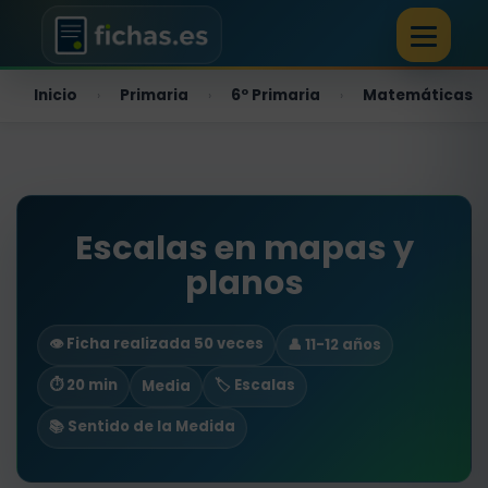
Inicio
Primaria
6º Primaria
Matemáticas
›
›
›
Escalas en mapas y
planos
👁️ Ficha realizada 50 veces
👤 11-12 años
⏱ 20 min
🏷️ Escalas
Media
📚 Sentido de la Medida