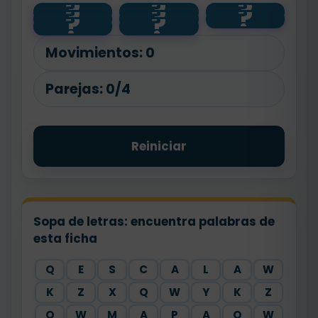
?
?
?
dosciento
novecient
?
?
?
mil
3250
cuatro mil
?
?
s
os
9999
4800
1000
ochocient
cincuenta
noventa y
os
nueve
Movimientos:
0
Parejas:
0/4
Reiniciar
Sopa de letras: encuentra palabras de
esta ficha
Q
E
S
C
A
L
A
W
K
Z
X
Q
W
Y
K
Z
Q
W
M
A
P
A
Q
W