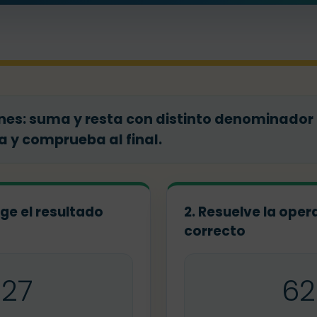
es: suma y resta con distinto denominador c
a y comprueba al final.
ige el resultado
2. Resuelve la opera
correcto
127
62