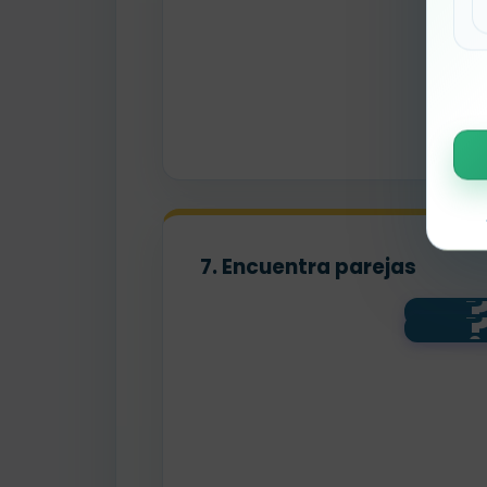
7. Encuentra parejas
623 -
348 +