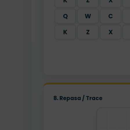
K
Z
X
Q
W
C
K
Z
X
8. Repasa / Trace