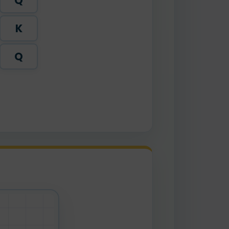
Q
K
Q