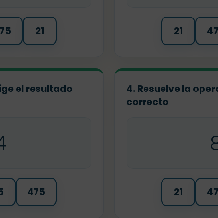
75
21
21
4
ige el resultado
4. Resuelve la oper
correcto
4
5
475
21
4