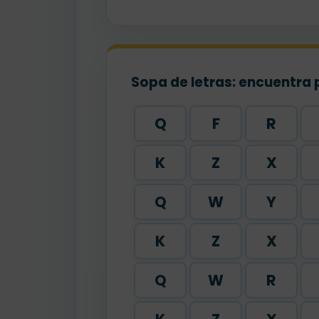
Sopa de letras: encuentra 
Q
F
R
K
Z
X
Q
W
Y
K
Z
X
Q
W
R