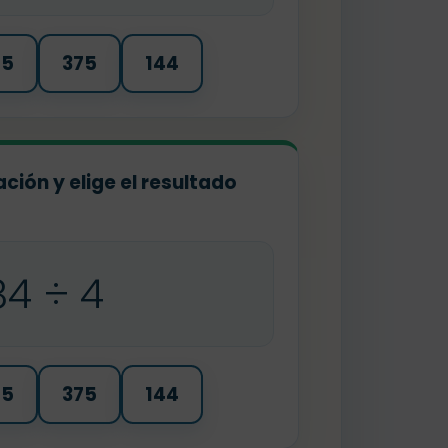
75
375
144
ación y elige el resultado
84 ÷ 4
75
375
144