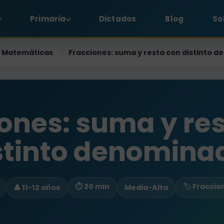
Primaria
Dictados
Blog
So
Matemáticas
Fracciones: suma y resta con distinto 
›
ones: suma y re
stinto denomina
⏱ 20 min
🏷️ Fraccio
👤 11-12 años
Media-Alta