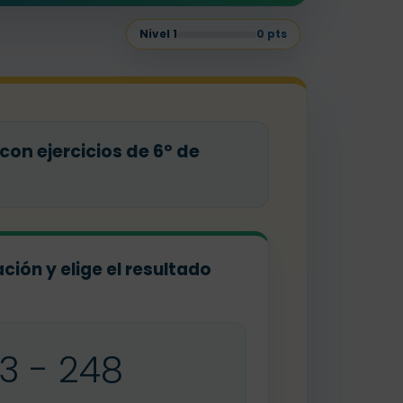
Nivel
1
0
pts
on ejercicios de 6º de
ción y elige el resultado
3 - 248