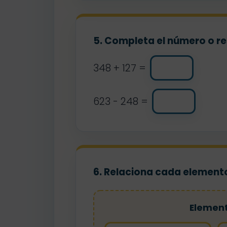
5. Completa el número o re
348 + 127 =
623 - 248 =
6. Relaciona cada elemento
Elemen