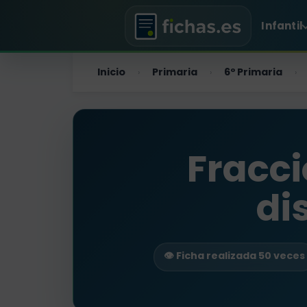
Infantil
Inicio
Primaria
6º Primaria
›
›
›
Fracci
di
👁️ Ficha realizada 50 veces