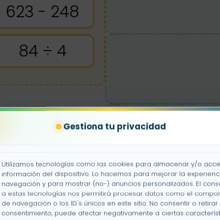
623 - 248
84 ÷ 4
Gestiona tu privacidad
Utilizamos tecnologías como las cookies para almacenar y/o acce
información del dispositivo. Lo hacemos para mejorar la experienc
navegación y para mostrar (no-) anuncios personalizados. El cons
a estas tecnologías nos permitirá procesar datos como el compo
de navegación o los ID's únicos en este sitio. No consentir o retirar 
consentimiento, puede afectar negativamente a ciertas característ