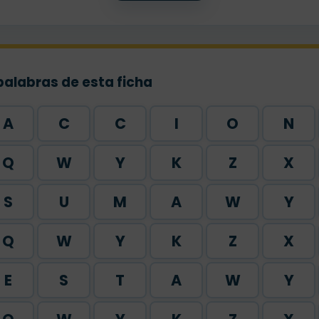
palabras de esta ficha
A
C
C
I
O
N
Q
W
Y
K
Z
X
S
U
M
A
W
Y
Q
W
Y
K
Z
X
E
S
T
A
W
Y