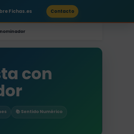
bre Fichas.es
Contacto
denominador
sta con
dor
nes
📚 Sentido Numérico