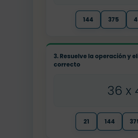
144
375
4
3. Resuelve la operación y el
correcto
36 x 
21
144
37