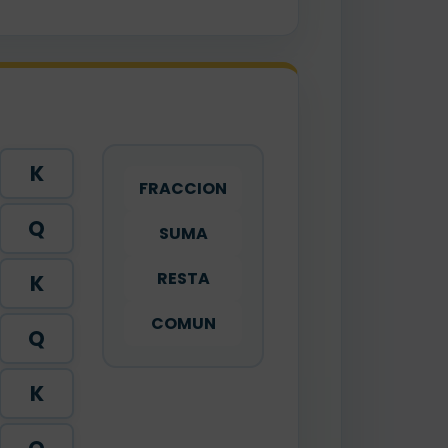
K
FRACCION
Q
SUMA
RESTA
K
COMUN
Q
K