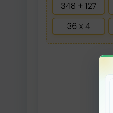
348 + 127
36 x 4