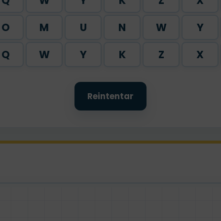
Q
W
Y
K
Z
X
O
M
U
N
W
Y
Q
W
Y
K
Z
X
Reintentar