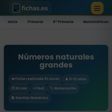
Inicio
Primaria
6º Primaria
Matemáticas
›
›
›
Números naturales
grandes
👁️ Ficha realizada 51 veces
👤 11-12 años
⏱ 20 min
⭐ Fácil
🏷️ Numeración
📚 Sentido Numérico