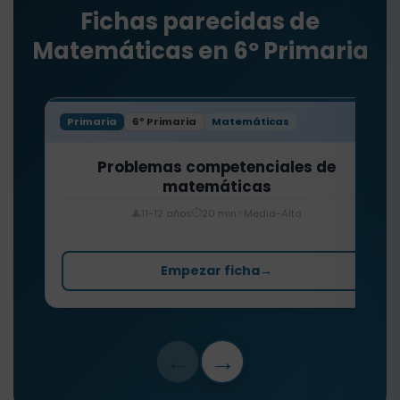
Fichas parecidas de
Matemáticas en 6º Primaria
Primaria
6º Primaria
Matemáticas
Problemas competenciales de
matemáticas
⏱️
⭐
👤
11-12 años
20 min
Media-Alta
Empezar ficha
→
←
→