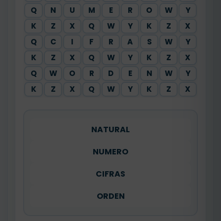
Q
N
U
M
E
R
O
W
Y
K
Z
X
Q
W
Y
K
Z
X
Q
C
I
F
R
A
S
W
Y
K
Z
X
Q
W
Y
K
Z
X
Q
W
O
R
D
E
N
W
Y
K
Z
X
Q
W
Y
K
Z
X
NATURAL
NUMERO
CIFRAS
ORDEN