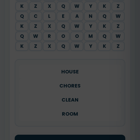
K
Z
X
Q
W
Y
K
Z
Q
C
L
E
A
N
Q
W
K
Z
X
Q
W
Y
K
Z
Q
W
R
O
O
M
Q
W
K
Z
X
Q
W
Y
K
Z
HOUSE
CHORES
CLEAN
ROOM