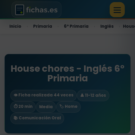
Inicio
Primaria
6º Primaria
Inglés
Hous
›
›
›
›
House chores - Inglés 6º
Primaria
👁️ Ficha realizada 44 veces
👤 11-12 años
⏱ 20 min
🏷️ Home
Media
📚 Comunicación Oral