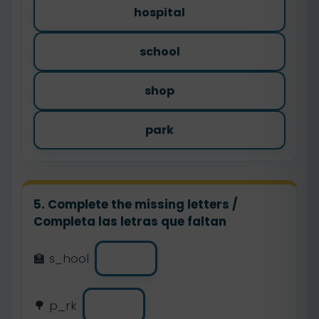
hospital
school
shop
park
5. Complete the missing letters /
Completa las letras que faltan
🏫 s_hool
🌳 p_rk