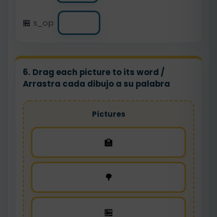
🏪 s_op
6. Drag each picture to its word /
Arrastra cada dibujo a su palabra
Pictures
🏫
🌳
🏪