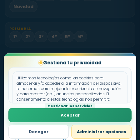
Navidad
PRIMARIA
1º
2º
3º
4º
5º
6º
PROYECTO
Gestiona tu privacidad
Sobre Fichas.es
Contacto
Utilizamos tecnologías como las cookies para
almacenar y/o acceder a la información del dispositivo.
Lo hacemos para mejorar la experiencia de navegación
Política de cookies
y para mostrar (no-) anuncios personalizados. El
consentimiento a estas tecnologías nos permitirá
Declaración de privacidad
procesar datos como el comportamiento de
Gestionar los servicios
Aviso legal
navegación o los ID's únicos en este sitio. No consentir o
Aceptar
retirar el consentimiento, puede afectar negativamente a
ciertas características y funciones.
Denegar
Administrar opciones