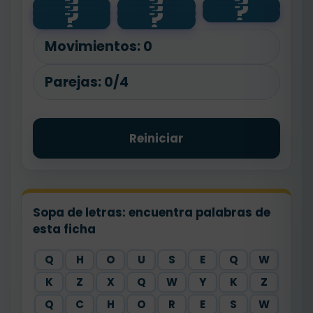
?
?
?
?
?
?
🌳
hospital
park
?
?
shop
🏫
🏥
🏪
school
Movimientos:
0
Parejas:
0/4
Reiniciar
Sopa de letras: encuentra palabras de
esta ficha
Q
H
O
U
S
E
Q
W
K
Z
X
Q
W
Y
K
Z
Q
C
H
O
R
E
S
W