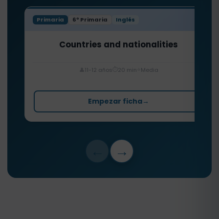
Primaria
6º Primaria
Inglés
Countries and nationalities
⏱️
⭐
👤
11-12 años
20 min
Media
Empezar ficha
→
←
→