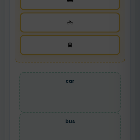
🚌
🚲
🚆
car
bus