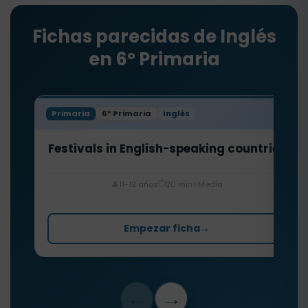
Fichas parecidas de Inglés
en 6º Primaria
Primaria
6º Primaria
Inglés
Festivals in English-speaking countries
⏱️
⭐
👤
11-12 años
20 min
Media
Empezar ficha
→
←
→