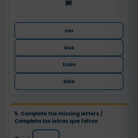
🚆
car
bus
train
bike
5. Complete the missing letters /
Completa las letras que faltan
🚗 c_r