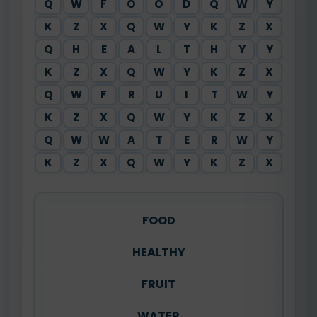
Q
W
F
O
O
D
Q
W
Y
K
Z
X
Q
W
Y
K
Z
X
Q
H
E
A
L
T
H
Y
Y
K
Z
X
Q
W
Y
K
Z
X
Q
W
F
R
U
I
T
W
Y
K
Z
X
Q
W
Y
K
Z
X
Q
W
W
A
T
E
R
W
Y
K
Z
X
Q
W
Y
K
Z
X
FOOD
HEALTHY
FRUIT
WATER