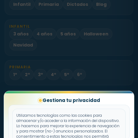
Infantil
Primaria
Dictados
Blog
INFANTIL
3 años
4 años
5 años
Halloween
Navidad
PRIMARIA
1º
2º
3º
4º
5º
6º
PROYECTO
Gestiona tu privacidad
Sobre Fichas.es
Contacto
Utilizamos tecnologías como las cookies para
almacenar y/o acceder a la información del dispositivo.
Lo hacemos para mejorar la experiencia de navegación
Política de cookies
y para mostrar (no-) anuncios personalizados. El
consentimiento a estas tecnologías nos permitirá
Declaración de privacidad