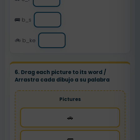
🚌 b_s
🚲 b_ke
6. Drag each picture to its word /
Arrastra cada dibujo a su palabra
Pictures
🚗