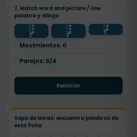
7. Match word and picture / Une
palabra y dibujo
?
?
?
?
?
?
train
🚲
bike
?
?
🚌
bus
🚗
🚆
car
Movimientos:
0
Parejas:
0/4
Reiniciar
Sopa de letras: encuentra palabras de
esta ficha