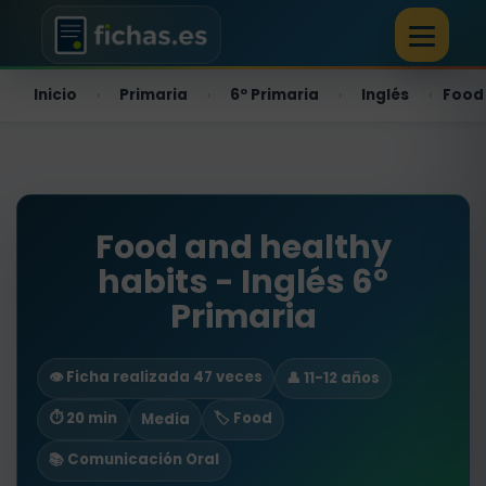
Inicio
Primaria
6º Primaria
Inglés
Food 
›
›
›
›
Food and healthy
habits - Inglés 6º
Primaria
👁️ Ficha realizada 47 veces
👤 11-12 años
⏱ 20 min
🏷️ Food
Media
📚 Comunicación Oral