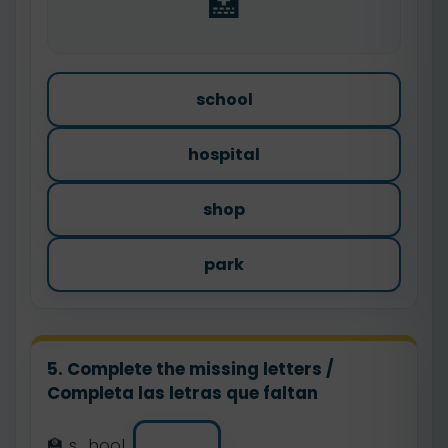
🏥
school
hospital
shop
park
5. Complete the missing letters /
Completa las letras que faltan
🏫 s_hool