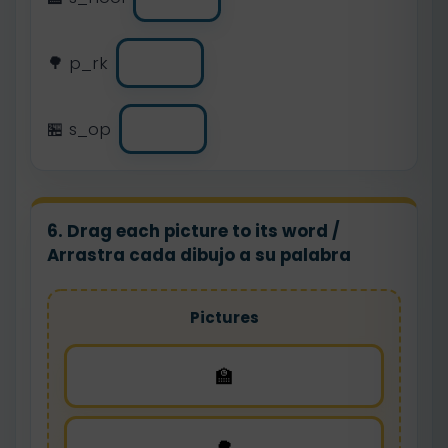
🌳 p_rk
🏪 s_op
6. Drag each picture to its word /
Arrastra cada dibujo a su palabra
Pictures
🏫