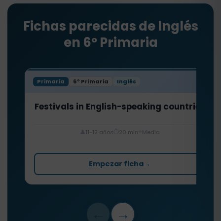
Fichas parecidas de Inglés
en 6º Primaria
Primaria
6º Primaria
Inglés
Festivals in English-speaking countries
⏱️
⭐
👤
11-12 años
20 min
Media
Empezar ficha
→
←
→