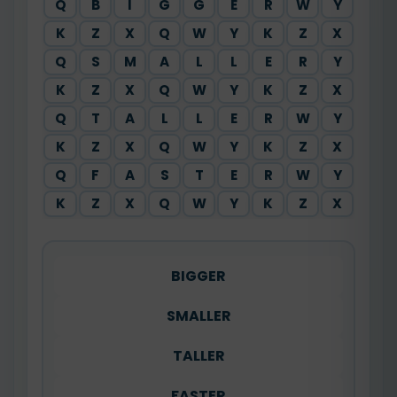
Q
B
I
G
G
E
R
W
Y
K
Z
X
Q
W
Y
K
Z
X
Q
S
M
A
L
L
E
R
Y
K
Z
X
Q
W
Y
K
Z
X
Q
T
A
L
L
E
R
W
Y
K
Z
X
Q
W
Y
K
Z
X
Q
F
A
S
T
E
R
W
Y
K
Z
X
Q
W
Y
K
Z
X
BIGGER
SMALLER
TALLER
FASTER