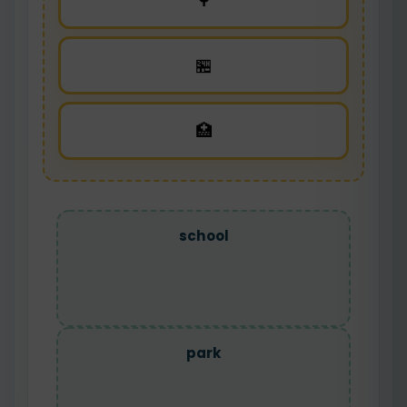
🌳
🏪
🏥
school
park