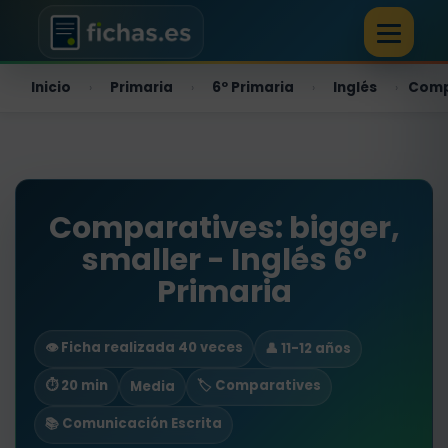
Inicio
Primaria
6º Primaria
Inglés
Compa
›
›
›
›
Comparatives: bigger,
smaller - Inglés 6º
Primaria
👁️ Ficha realizada 40 veces
👤 11-12 años
⏱ 20 min
🏷️ Comparatives
Media
📚 Comunicación Escrita