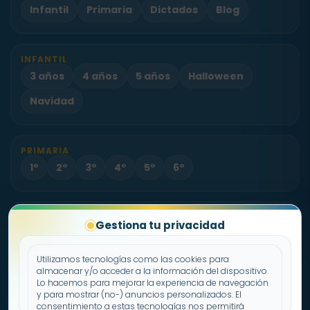
Infantil
Primaria
Dictados
Blog
INFANTIL
3 años
4 años
5 años
Halloween
Navidad
PRIMARIA
1º
2º
3º
4º
5º
6º
PROYECTO
Gestiona tu privacidad
Sobre Fichas.es
Contacto
Utilizamos tecnologías como las cookies para
almacenar y/o acceder a la información del dispositivo.
Lo hacemos para mejorar la experiencia de navegación
Política de cookies
y para mostrar (no-) anuncios personalizados. El
consentimiento a estas tecnologías nos permitirá
Declaración de privacidad