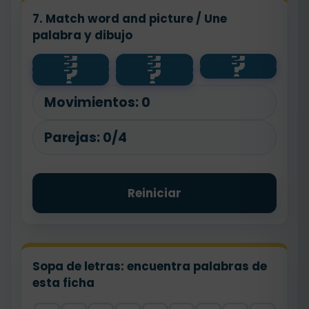
7. Match word and picture / Une
palabra y dibujo
?
?
?
?
?
?
🏫
🏪
park
?
?
🏥
shop
hospital
school
🌳
Movimientos:
0
Parejas:
0/4
Reiniciar
Sopa de letras: encuentra palabras de
esta ficha