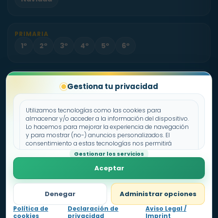
PRIMARIA
1º
2º
3º
4º
5º
6º
PROYECTO
Gestiona tu privacidad
Sobre Fichas.es
Contacto
Utilizamos tecnologías como las cookies para
almacenar y/o acceder a la información del dispositivo.
Lo hacemos para mejorar la experiencia de navegación
Política de cookies
y para mostrar (no-) anuncios personalizados. El
consentimiento a estas tecnologías nos permitirá
Declaración de privacidad
procesar datos como el comportamiento de
Gestionar los servicios
Aviso legal
navegación o los ID's únicos en este sitio. No consentir o
Aceptar
retirar el consentimiento, puede afectar negativamente a
ciertas características y funciones.
Denegar
Administrar opciones
Política de
Declaración de
Aviso Legal /
cookies
privacidad
Imprint