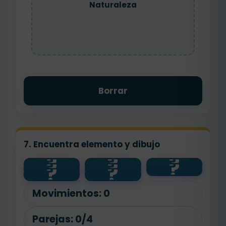
Naturaleza
Borrar
7. Encuentra elemento y dibujo
?
?
?
?
?
?
planta
salud
💧
?
?
🧼
agua
🌱
animal
🐾
Movimientos:
0
Parejas:
0/4