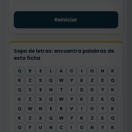
Reiniciar
Sopa de letras: encuentra palabras de
esta ficha
Q
R
E
L
A
C
I
O
N
K
K
Z
X
Q
W
Y
K
Z
X
Q
Q
S
E
N
T
I
D
O
Y
K
K
Z
X
Q
W
Y
K
Z
X
Q
Q
W
N
E
R
V
I
O
Y
K
K
Z
X
Q
W
Y
K
Z
X
Q
Q
F
U
N
C
I
O
N
Y
K