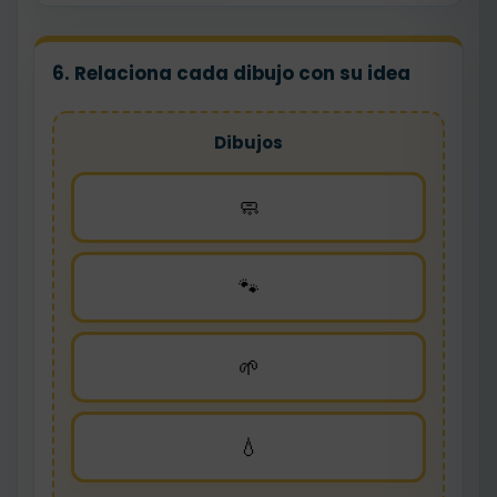
6. Relaciona cada dibujo con su idea
Dibujos
🧼
🐾
🌱
💧