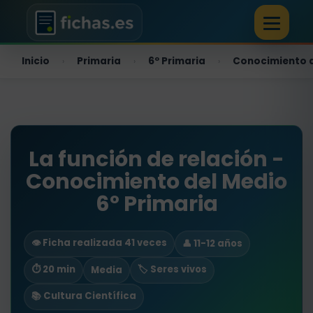
Inicio
Primaria
6º Primaria
Conocimiento 
›
›
›
La función de relación -
Conocimiento del Medio
6º Primaria
👁️ Ficha realizada 41 veces
👤 11-12 años
⏱ 20 min
🏷️ Seres vivos
Media
📚 Cultura Científica