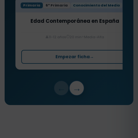
Primaria
6º Primaria
Conocimiento del Medio
Edad Contemporánea en España
⏱️
⭐
👤
11-12 años
20 min
Media-Alta
Empezar ficha
→
←
→