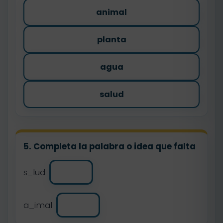
animal
planta
agua
salud
5. Completa la palabra o idea que falta
s_lud
a_imal