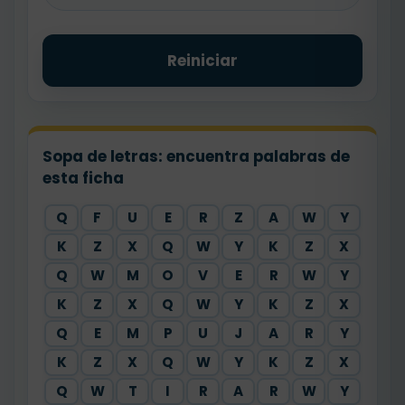
Reiniciar
Sopa de letras: encuentra palabras de
esta ficha
Q
F
U
E
R
Z
A
W
Y
K
Z
X
Q
W
Y
K
Z
X
Q
W
M
O
V
E
R
W
Y
K
Z
X
Q
W
Y
K
Z
X
Q
E
M
P
U
J
A
R
Y
K
Z
X
Q
W
Y
K
Z
X
Q
W
T
I
R
A
R
W
Y