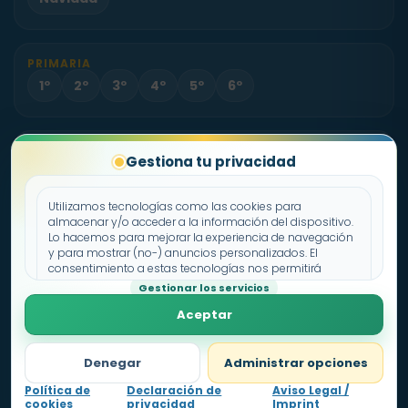
PRIMARIA
1º
2º
3º
4º
5º
6º
PROYECTO
Gestiona tu privacidad
Sobre Fichas.es
Contacto
Utilizamos tecnologías como las cookies para
almacenar y/o acceder a la información del dispositivo.
Lo hacemos para mejorar la experiencia de navegación
Política de cookies
y para mostrar (no-) anuncios personalizados. El
consentimiento a estas tecnologías nos permitirá
Declaración de privacidad
procesar datos como el comportamiento de
Gestionar los servicios
Aviso legal
navegación o los ID's únicos en este sitio. No consentir o
Aceptar
retirar el consentimiento, puede afectar negativamente a
ciertas características y funciones.
Denegar
Administrar opciones
Política de
Declaración de
Aviso Legal /
cookies
privacidad
Imprint