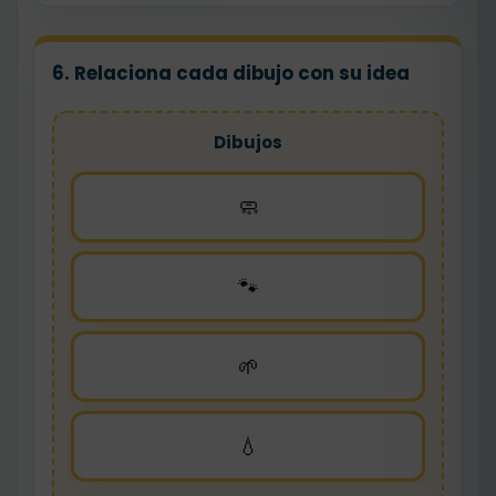
6. Relaciona cada dibujo con su idea
Dibujos
🧼
🐾
🌱
💧