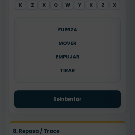
K
Z
X
Q
W
Y
K
Z
X
FUERZA
MOVER
EMPUJAR
TIRAR
Reintentar
8. Repasa / Trace