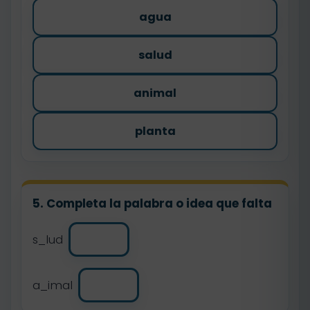
agua
salud
animal
planta
5. Completa la palabra o idea que falta
s_lud
a_imal