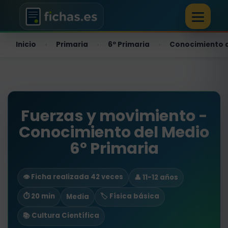
Inicio
Primaria
6º Primaria
Conocimiento 
›
›
›
Fuerzas y movimiento -
Conocimiento del Medio
6º Primaria
👁️ Ficha realizada 42 veces
👤 11-12 años
⏱ 20 min
🏷️ Física básica
Media
📚 Cultura Científica