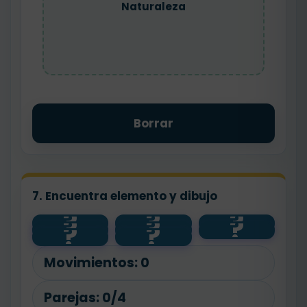
Naturaleza
Borrar
7. Encuentra elemento y dibujo
?
?
?
?
?
?
planta
animal
💧
?
?
agua
🧼
salud
🐾
🌱
Movimientos:
0
Parejas:
0/4