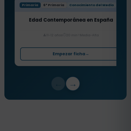
Primaria
6º Primaria
Conocimiento del Medio
Edad Contemporánea en España
⏱️
⭐
👤
11-12 años
20 min
Media-Alta
Empezar ficha
→
←
→